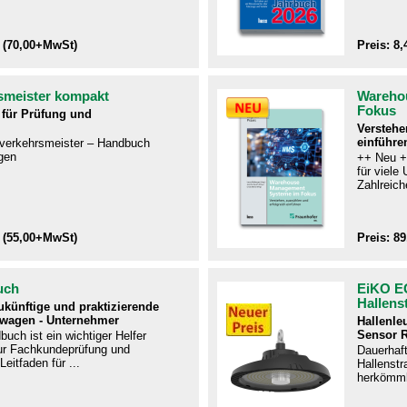
 (70,00+MwSt)
Preis: 8
smeister kompakt
Wareho
Fokus
für Prüfung und
Verstehe
einführe
ftverkehrsmeister – Handbuch
gen​
++ Neu +
für viel
Zahlreiche
 (55,00+MwSt)
Preis: 8
uch
EiKO E
Hallens
zukünftige und praktizierende
twagen - Unternehmer
Hallenle
Sensor 
uch ist ein wichtiger Helfer
r Fachkundeprüfung und
Dauerhaf
Leitfaden für ...
Hallenstra
herkömmli