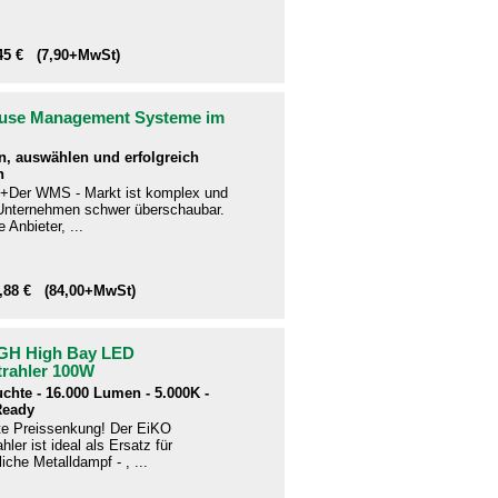
,45 € (7,90+MwSt)
use Management Systeme im
n, auswählen und erfolgreich
n
+Der WMS - Markt ist komplex und
e Unternehmen schwer überschaubar.
 Anbieter, ...
9,88 € (84,00+MwSt)
GH High Bay LED
trahler 100W
uchte - 16.000 Lumen - 5.000K -
Ready
te Preissenkung! Der EiKO
hler ist ideal als Ersatz für
che Metalldampf - , ...