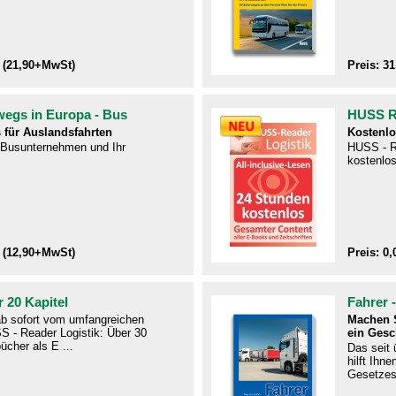
 (21,90+MwSt)
Preis: 3
wegs in Europa - Bus
HUSS Re
 für Auslandsfahrten
Kostenlo
r Busunternehmen und Ihr
HUSS - R
kostenlos
 (12,90+MwSt)
Preis: 0,
 20 Kapitel
Fahrer 
 ab sofort vom umfangreichen
Machen S
S - Reader Logistik: Über 30
ein Gesc
ücher als E ...
Das seit
hilft Ihn
Gesetzes