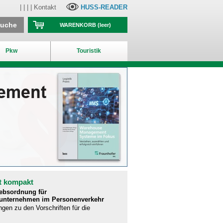
| | | |
Kontakt
HUSS-READER
suche
WARENKORB
(leer)
Pkw
Touristik
t kompakt
iebsordnung für
runternehmen im Personenverkehr
ngen zu den Vorschriften für die