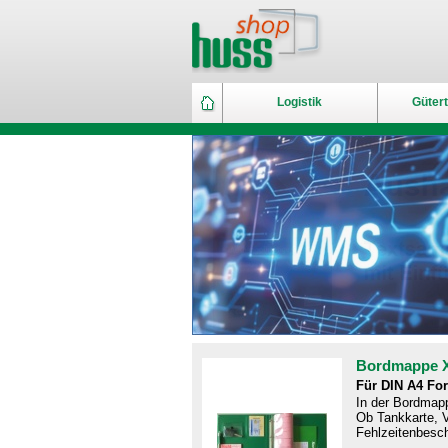
Logistik
Gütert
Bordmappe 
Für DIN A4 Fo
In der Bordmapp
Ob Tankkarte, V
Fehlzeitenbesch