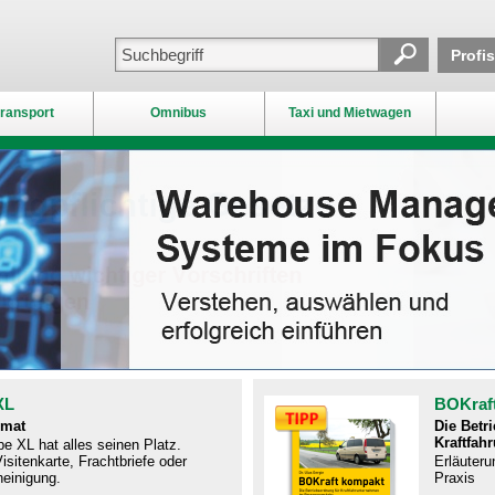
Profi
ransport
Omnibus
Taxi und Mietwagen
XL
BOKraf
rmat
Die Betr
Kraftfah
e XL hat alles seinen Platz.
isitenkarte, Frachtbriefe oder
Erläuteru
einigung.
Praxis​