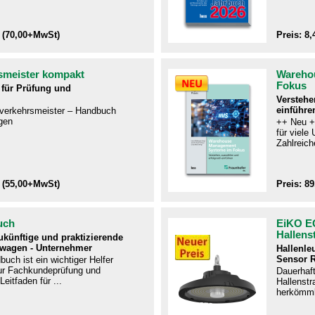
 (70,00+MwSt)
Preis: 8
smeister kompakt
Wareho
Fokus
für Prüfung und
Verstehe
einführe
ftverkehrsmeister – Handbuch
gen​
++ Neu +
für viel
Zahlreiche
 (55,00+MwSt)
Preis: 8
uch
EiKO E
Hallens
zukünftige und praktizierende
twagen - Unternehmer
Hallenle
Sensor 
uch ist ein wichtiger Helfer
r Fachkundeprüfung und
Dauerhaf
Leitfaden für ...
Hallenstra
herkömmli