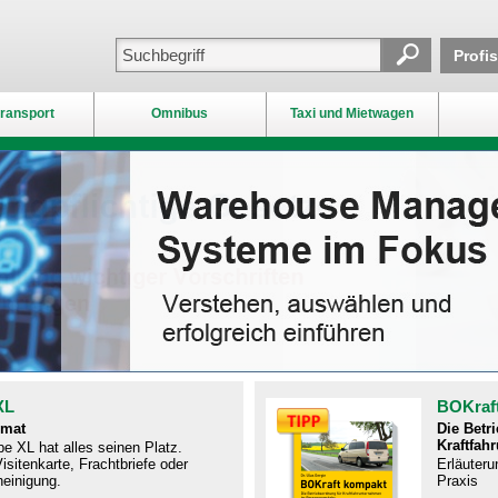
Profi
ransport
Omnibus
Taxi und Mietwagen
XL
BOKraf
rmat
Die Betr
Kraftfah
e XL hat alles seinen Platz.
isitenkarte, Frachtbriefe oder
Erläuteru
einigung.
Praxis​