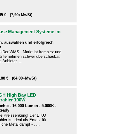
,45 € (7,90+MwSt)
use Management Systeme im
n, auswählen und erfolgreich
n
+Der WMS - Markt ist komplex und
e Unternehmen schwer überschaubar.
 Anbieter, ...
9,88 € (84,00+MwSt)
GH High Bay LED
trahler 100W
uchte - 16.000 Lumen - 5.000K -
Ready
te Preissenkung! Der EiKO
hler ist ideal als Ersatz für
che Metalldampf - , ...