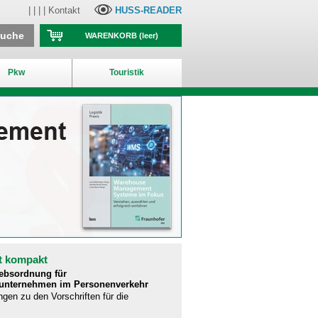
| | | |
Kontakt
HUSS-READER
suche
WARENKORB
(leer)
Pkw
Touristik
t kompakt
iebsordnung für
runternehmen im Personenverkehr
ngen zu den Vorschriften für die