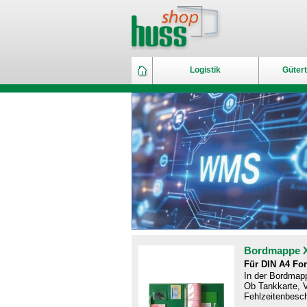
Logistik
Gütert
Bordmappe 
Für DIN A4 Fo
In der Bordmapp
Ob Tankkarte, V
Fehlzeitenbesch