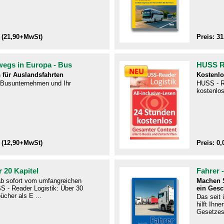
 (21,90+MwSt)
Preis: 3
wegs in Europa - Bus
HUSS Re
 für Auslandsfahrten
Kostenlo
r Busunternehmen und Ihr
HUSS - R
kostenlos
 (12,90+MwSt)
Preis: 0,
 20 Kapitel
Fahrer 
 ab sofort vom umfangreichen
Machen S
S - Reader Logistik: Über 30
ein Gesc
ücher als E ...
Das seit
hilft Ihn
Gesetzes