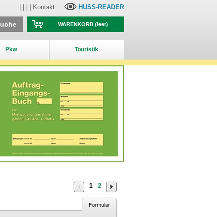
| | | |
Kontakt
HUSS-READER
suche
WARENKORB
(leer)
Pkw
Touristik
1
2
Formular