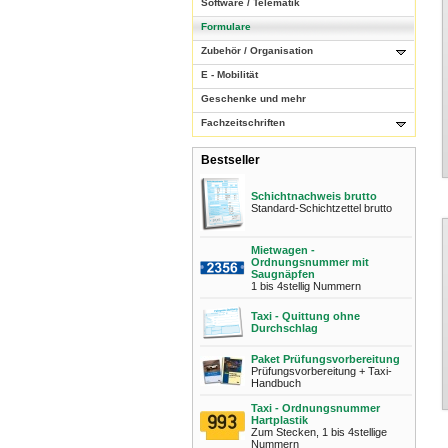
Software / Telematik
Formulare
Zubehör / Organisation
E - Mobilität
Geschenke und mehr
Fachzeitschriften
Bestseller
Schichtnachweis brutto
Standard-Schichtzettel brutto
Mietwagen -
Ordnungsnummer mit
Saugnäpfen
1 bis 4stellig Nummern
Taxi - Quittung ohne
Durchschlag
Paket Prüfungsvorbereitung
Prüfungsvorbereitung + Taxi-
Handbuch
Taxi - Ordnungsnummer
Hartplastik
Zum Stecken, 1 bis 4stellige
Nummern