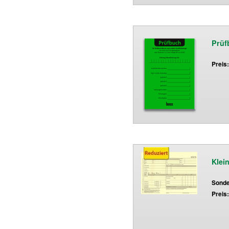
Prüf
Preis
Klei
Sonde
Preis