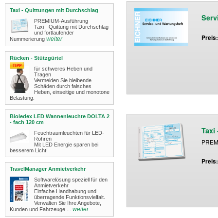
Taxi - Quittungen mit Durchschlag
Serv
PREMIUM-Ausführung
Taxi - Quittung mit Durchschlag
und fortlaufender
Preis
weiter
Nummerierung
Rücken - Stützgürtel
für schweres Heben und
Tragen
Vermeiden Sie bleibende
Schäden durch falsches
Heben, einseitige und monotone
Belastung.
Bioledex LED Wannenleuchte DOLTA 2
- fach 120 cm
Taxi
Feuchtraumleuchten für LED-
Röhren
PREMI
Mit LED Energie sparen bei
besserem Licht!
Preis
TravelManager Anmietverkehr
Softwarelösung speziell für den
Anmietverkehr
Einfache Handhabung und
überragende Funktionsvielfalt.
Verwalten Sie Ihre Angebote,
weiter
Kunden und Fahrzeuge ...