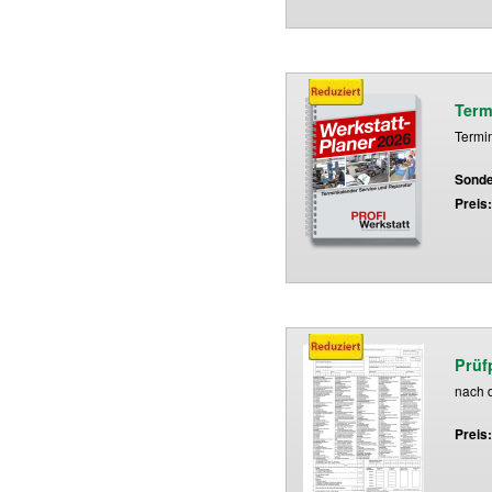
Term
Termi
Sonde
Preis
Prüf
nach d
Preis