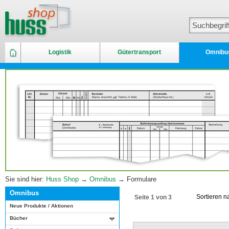
Logistik
Gütertransport
Omnibu
Sie sind hier:
Huss Shop
→
Omnibus
→ Formulare
Omnibus
Sortieren 
Seite 1 von 3
Neue Produkte / Aktionen
Bücher