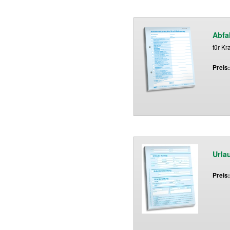
Abfa
für Kr
Preis
Urla
Preis