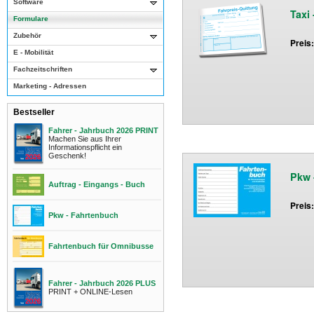
Software
Taxi
Formulare
Zubehör
Preis
E - Mobilität
Fachzeitschriften
Marketing - Adressen
Bestseller
Fahrer - Jahrbuch 2026 PRINT
Machen Sie aus Ihrer
Informationspflicht ein
Geschenk!
Pkw 
Auftrag - Eingangs - Buch
Preis
Pkw - Fahrtenbuch
Fahrtenbuch für Omnibusse
Fahrer - Jahrbuch 2026 PLUS
PRINT + ONLINE-Lesen