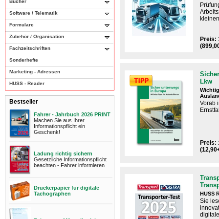
Bücher
Prüfun
Arbeits
Software / Telematik
kleinen
Formulare
Zubehör / Organisation
Preis:
(899,0
Fachzeitschriften
Sonderhefte
Marketing - Adressen
Sicher
Lkw
HUSS - Reader
Wichtig
Auslan
Bestseller
Vorab 
Ernstfal
Fahrer - Jahrbuch 2026 PRINT
Machen Sie aus Ihrer
Informationspflicht ein
Geschenk!
Preis: 
(12,90
Ladung richtig sichern
Gesetzliche Informationspflicht
beachten - Fahrer informieren
Transp
Trans
Druckerpapier für digitale
Tachographen
HUSS R
Sie les
innova
digital