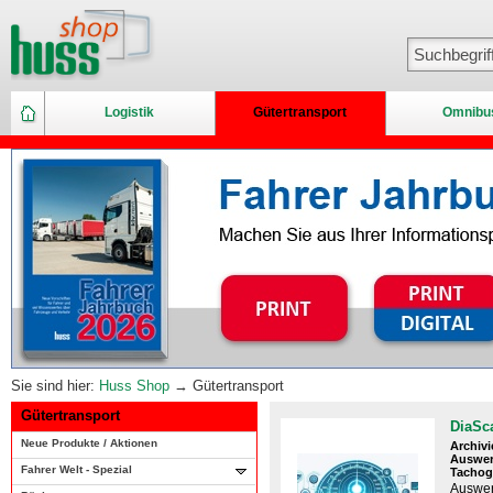
Logistik
Gütertransport
Omnibu
Sie sind hier:
Huss Shop
→ Gütertransport
Gütertransport
DiaSc
Neue Produkte / Aktionen
Archivi
Auswer
Fahrer Welt - Spezial
Tachog
Auswer