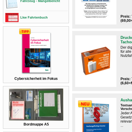
Fahrzeug - Mängelbericht
Preis: 
Lkw Fahrtenbuch
(69,00
Drucke
Tacho
Der dig
für al
Nutzfah
Cybersicherheit im Fokus
Preis: 
(6,60+
Ausha
Textsa
Vorschr
Jeder 
Gesetz
relevan
Bordmappe A5
...