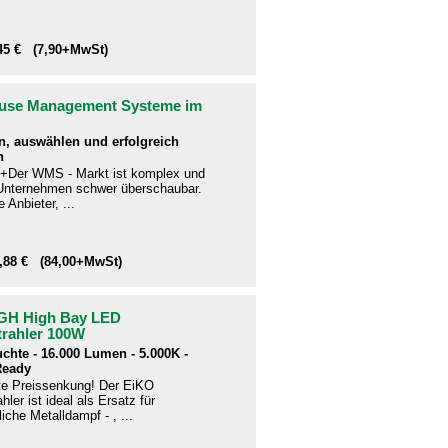
,45 € (7,90+MwSt)
use Management Systeme im
n, auswählen und erfolgreich
n
+Der WMS - Markt ist komplex und
e Unternehmen schwer überschaubar.
 Anbieter, ...
9,88 € (84,00+MwSt)
GH High Bay LED
trahler 100W
uchte - 16.000 Lumen - 5.000K -
Ready
te Preissenkung! Der EiKO
hler ist ideal als Ersatz für
che Metalldampf - , ...