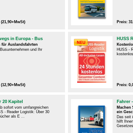
 (21,90+MwSt)
Preis: 3
wegs in Europa - Bus
HUSS Re
 für Auslandsfahrten
Kostenlo
r Busunternehmen und Ihr
HUSS - R
kostenlos
 (12,90+MwSt)
Preis: 0,
 20 Kapitel
Fahrer 
 ab sofort vom umfangreichen
Machen S
S - Reader Logistik: Über 30
ein Gesc
ücher als E ...
Das seit
hilft Ihn
Gesetzes