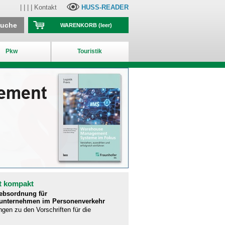
| | | |
Kontakt
HUSS-READER
suche
WARENKORB
(leer)
Pkw
Touristik
t kompakt
iebsordnung für
runternehmen im Personenverkehr
ngen zu den Vorschriften für die