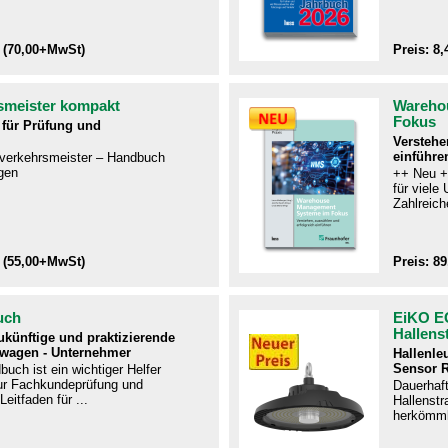
 (70,00+MwSt)
Preis: 8
smeister kompakt
Wareho
Fokus
für Prüfung und
Verstehe
einführe
ftverkehrsmeister – Handbuch
gen​
++ Neu +
für viel
Zahlreiche
 (55,00+MwSt)
Preis: 8
uch
EiKO E
Hallens
zukünftige und praktizierende
twagen - Unternehmer
Hallenle
Sensor 
uch ist ein wichtiger Helfer
r Fachkundeprüfung und
Dauerhaf
Leitfaden für ...
Hallenstra
herkömmli