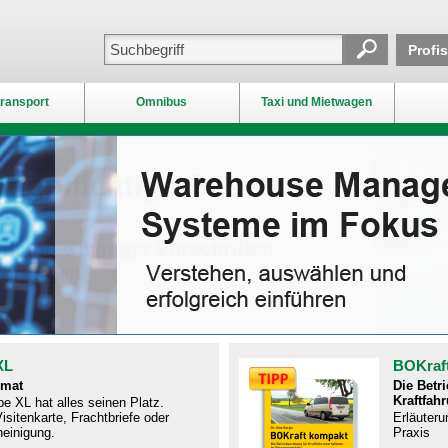
Profi
ransport
Omnibus
Taxi und Mietwagen
XL
BOKraf
rmat
Die Betr
Kraftfah
e XL hat alles seinen Platz.
isitenkarte, Frachtbriefe oder
Erläuteru
einigung.
Praxis​