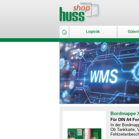
Logistik
Gütert
Bordmappe 
Für DIN A4 Fo
In der Bordmapp
Ob Tankkarte, V
Fehlzeitenbesch