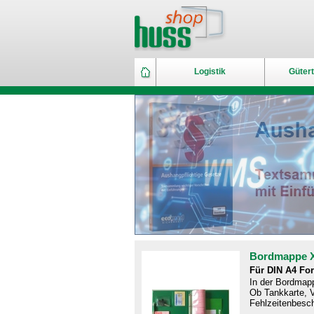
Logistik
Gütert
Bordmappe 
Für DIN A4 Fo
In der Bordmapp
Ob Tankkarte, V
Fehlzeitenbesch