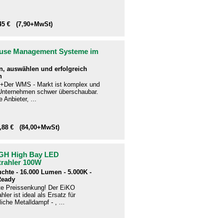
,45 € (7,90+MwSt)
use Management Systeme im
n, auswählen und erfolgreich
n
+Der WMS - Markt ist komplex und
e Unternehmen schwer überschaubar.
 Anbieter, ...
9,88 € (84,00+MwSt)
GH High Bay LED
trahler 100W
uchte - 16.000 Lumen - 5.000K -
Ready
te Preissenkung! Der EiKO
hler ist ideal als Ersatz für
che Metalldampf - , ...