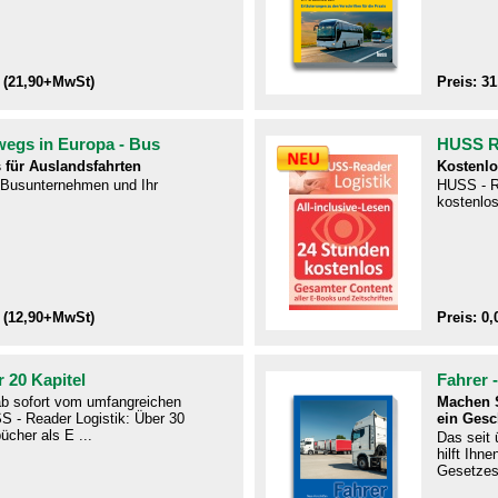
 (21,90+MwSt)
Preis: 3
wegs in Europa - Bus
HUSS Re
 für Auslandsfahrten
Kostenlo
r Busunternehmen und Ihr
HUSS - R
kostenlos
 (12,90+MwSt)
Preis: 0,
 20 Kapitel
Fahrer 
 ab sofort vom umfangreichen
Machen S
S - Reader Logistik: Über 30
ein Gesc
ücher als E ...
Das seit
hilft Ihn
Gesetzes