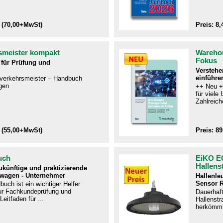
 (70,00+MwSt)
Preis: 8
smeister kompakt
Wareho
Fokus
für Prüfung und
Verstehe
einführe
ftverkehrsmeister – Handbuch
gen​
++ Neu +
für viel
Zahlreiche
 (55,00+MwSt)
Preis: 8
uch
EiKO E
Hallens
zukünftige und praktizierende
twagen - Unternehmer
Hallenle
Sensor 
uch ist ein wichtiger Helfer
r Fachkundeprüfung und
Dauerhaf
Leitfaden für ...
Hallenstra
herkömmli