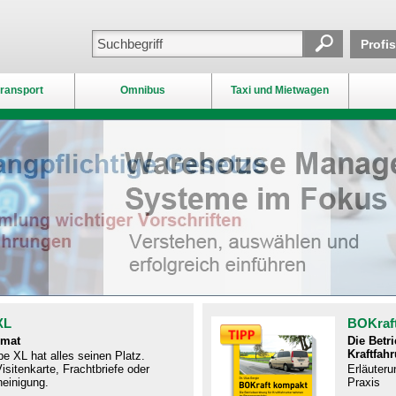
Profi
ransport
Omnibus
Taxi und Mietwagen
XL
BOKraf
rmat
Die Betr
Kraftfah
e XL hat alles seinen Platz.
isitenkarte, Frachtbriefe oder
Erläuteru
einigung.
Praxis​