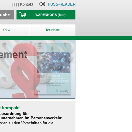
| | | |
Kontakt
HUSS-READER
suche
WARENKORB
(leer)
Pkw
Touristik
t kompakt
iebsordnung für
runternehmen im Personenverkehr
ngen zu den Vorschriften für die