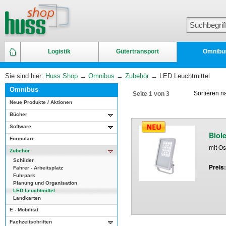
Logistik
Gütertransport
Omnibu
Sie sind hier:
Huss Shop
→
Omnibus
→
Zubehör
→ LED Leuchtmittel
Omnibus
Sortieren 
Seite 1 von 3
Neue Produkte / Aktionen
Bücher
Software
Biol
Formulare
mit O
Zubehör
Schilder
Preis
Fahrer - Arbeitsplatz
Fuhrpark
Planung und Organisation
LED Leuchtmittel
Landkarten
E - Mobilität
Fachzeitschriften