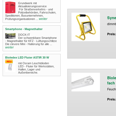
Grundwerk mit
Aktualisierungsservice
Für Straßenverkehrs - und
Polizeibehörden, Fahrschulen,
Speditionen, Busunternehmen,
Syne
weiter
Prüfungsorganisationen ...
dimm
Smartphone - Magnethalter
Preis
DOCK-IT
Der schwenkbare Smartphone
- Magnethalter für KFZ - Lüftungsschlitze
Die clevere Mini - Halterung für alle ...
weiter
Bioledex LED Fluter ASTIR 30 W
mit Osram Leuchtdioden
LED - Fluter für Werkstätten,
Hallen, Lager und
Außenbereiche.
Biol
fach
Feuch
Preis