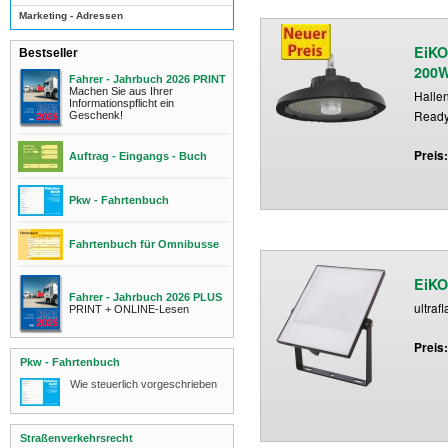
Marketing - Adressen
EiKO
Bestseller
200
Fahrer - Jahrbuch 2026 PRINT
Machen Sie aus Ihrer
Halle
Informationspflicht ein
Read
Geschenk!
Preis
Auftrag - Eingangs - Buch
Pkw - Fahrtenbuch
Fahrtenbuch für Omnibusse
EiKO
Fahrer - Jahrbuch 2026 PLUS
ultraf
PRINT + ONLINE-Lesen
Preis
Pkw - Fahrtenbuch
Wie steuerlich vorgeschrieben
Straßenverkehrsrecht