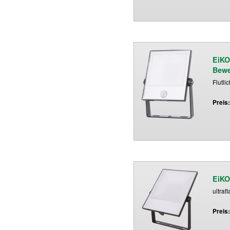
EiKO
Bew
Flutli
Preis
EiKO
ultraf
Preis