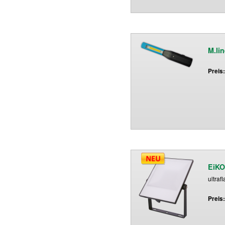
M.li
Preis
EiKO
ultraf
Preis