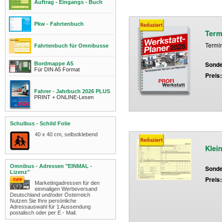
Auftrag - Eingangs - Buch
Pkw - Fahrtenbuch
Term
Termi
Fahrtenbuch für Omnibusse
Bordmappe A5
Sonde
Für DIN A5 Format
Preis
Fahrer - Jahrbuch 2026 PLUS
PRINT + ONLINE-Lesen
Schulbus - Schild Folie
40 x 40 cm, selbstklebend
Klei
Omnibus - Adressen "EINMAL -
Sonde
Lizenz"
Preis
Marketingadressen für den
einmaligen Werbeversand
Deutschland und/oder Österreich
Nutzen Sie Ihre persönliche
Adressauswahl für 1 Aussendung
postalisch oder per E - Mail.