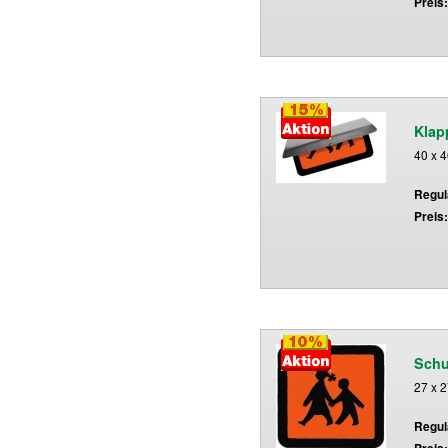
Preis
Klap
40 x 
Regulä
Preis
Schu
27 x 
Regulä