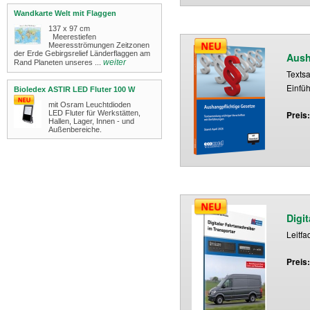
Wandkarte Welt mit Flaggen
137 x 97 cm
Meerestiefen
Meeresströmungen Zeitzonen
der Erde Gebirgsrelief Länderflaggen am
Aush
weiter
Rand Planeten unseres ...
Textsa
Einfü
Bioledex ASTIR LED Fluter 100 W
mit Osram Leuchtdioden
LED Fluter für Werkstätten,
Preis
Hallen, Lager, Innen - und
Außenbereiche.​
Digi
Leitfa
Preis