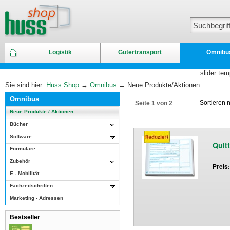
Logistik
Gütertransport
Omnibu
slider tem
Sie sind hier:
Huss Shop
→
Omnibus
→ Neue Produkte/Aktionen
Omnibus
Sortieren
Seite 1 von 2
Neue Produkte / Aktionen
Bücher
Software
Quit
Formulare
Zubehör
Preis
E - Mobilität
Fachzeitschriften
Marketing - Adressen
Bestseller