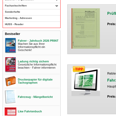
Fachzeitschriften
Sonderhefte
Prüf
Marketing - Adressen
Preis
HUSS - Reader
Bestseller
Fahrer - Jahrbuch 2026 PRINT
Machen Sie aus Ihrer
Informationspflicht ein
Geschenk!
Ladung richtig sichern
Gesetzliche Informationspflicht
beachten - Fahrer informieren
Rebler
Fahr
Druckerpapier für digitale
Tachographen
Haupt
Preis
Fahrzeug - Mängelbericht
Lkw Fahrtenbuch