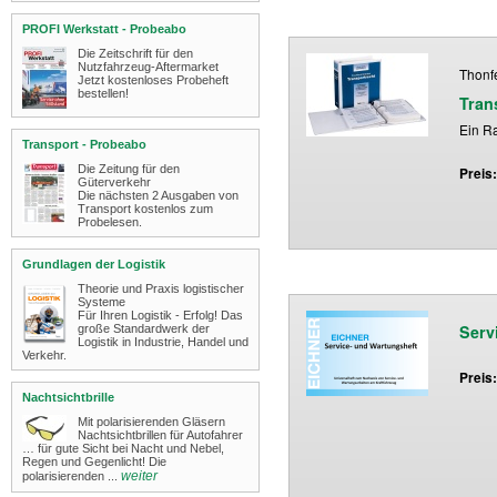
PROFI Werkstatt - Probeabo
Die Zeitschrift für den
Nutzfahrzeug-Aftermarket
Thonfe
Jetzt kostenloses Probeheft
bestellen!
Tran
Ein R
Transport - Probeabo
Die Zeitung für den
Preis
Güterverkehr
Die nächsten 2 Ausgaben von
Transport kostenlos zum
Probelesen.
Grundlagen der Logistik
Theorie und Praxis logistischer
Systeme
Für Ihren Logistik - Erfolg! Das
Serv
große Standardwerk der
Logistik in Industrie, Handel und
Verkehr.
Preis
Nachtsichtbrille
Mit polarisierenden Gläsern
Nachtsichtbrillen für Autofahrer
… für gute Sicht bei Nacht und Nebel,
Regen und Gegenlicht! ​Die
weiter
polarisierenden ...