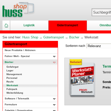
Logistik
Gütertransport
Omnibu
Sie sind hier:
Huss Shop
→
Gütertransport
→
Bücher
→ Werkstatt
Gütertransport
Sortieren nach
Neue Produkte / Aktionen
Fahrer Welt - Spezial
Bücher
Term
Gefahrgut
Lager
Termi
Management
Personal
Sonde
Recht
Werkstatt
Preis
Fuhrpark
Weiterbildung
Software / Telematik
Formulare
Zubehör / Organisation