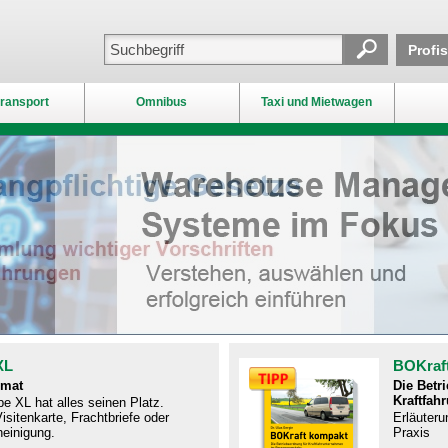
Profi
ransport
Omnibus
Taxi und Mietwagen
XL
BOKraf
rmat
Die Betr
Kraftfah
e XL hat alles seinen Platz.
isitenkarte, Frachtbriefe oder
Erläuteru
einigung.
Praxis​