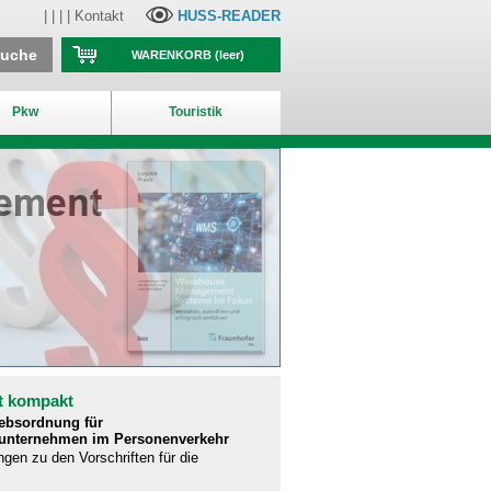
| | | |
Kontakt
HUSS-READER
suche
WARENKORB
(leer)
Pkw
Touristik
t kompakt
iebsordnung für
runternehmen im Personenverkehr
ngen zu den Vorschriften für die