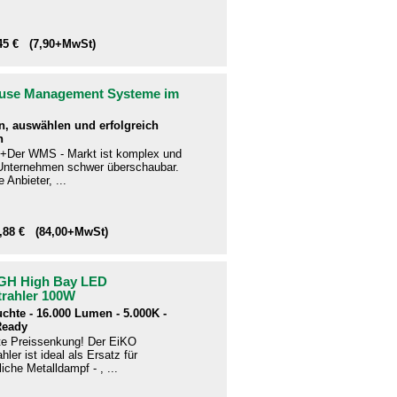
,45 € (7,90+MwSt)
use Management Systeme im
n, auswählen und erfolgreich
n
+Der WMS - Markt ist komplex und
e Unternehmen schwer überschaubar.
 Anbieter, ...
9,88 € (84,00+MwSt)
GH High Bay LED
trahler 100W
uchte - 16.000 Lumen - 5.000K -
Ready
te Preissenkung! Der EiKO
hler ist ideal als Ersatz für
che Metalldampf - , ...