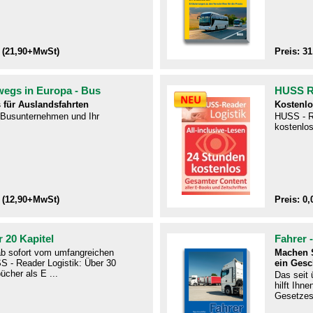
 (21,90+MwSt)
Preis: 3
wegs in Europa - Bus
HUSS Re
 für Auslandsfahrten
Kostenlo
r Busunternehmen und Ihr
HUSS - R
kostenlos
 (12,90+MwSt)
Preis: 0,
 20 Kapitel
Fahrer 
 ab sofort vom umfangreichen
Machen S
S - Reader Logistik: Über 30
ein Gesc
ücher als E ...
Das seit
hilft Ihn
Gesetzes