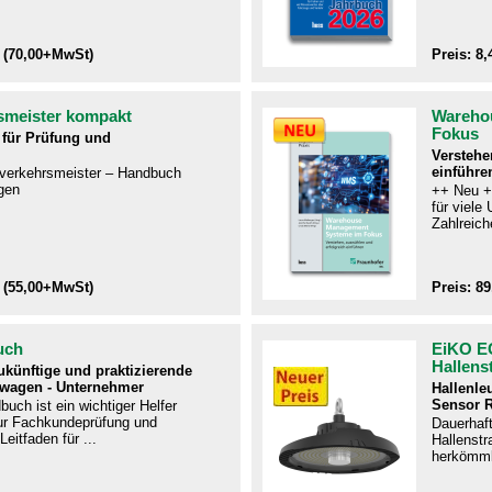
 (70,00+MwSt)
Preis: 8
smeister kompakt
Wareho
Fokus
für Prüfung und
Verstehe
einführe
ftverkehrsmeister – Handbuch
gen​
++ Neu +
für viel
Zahlreiche
 (55,00+MwSt)
Preis: 8
uch
EiKO E
Hallens
zukünftige und praktizierende
twagen - Unternehmer
Hallenle
Sensor 
uch ist ein wichtiger Helfer
r Fachkundeprüfung und
Dauerhaf
Leitfaden für ...
Hallenstra
herkömmli