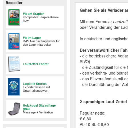
Bestseller
Gehen Sie als Verlader 
Fit am Stapler
Kompaktes Stapler-Know-
Mit dem Formular
Laufzett
how
oder Veränderung der Lad
In deutscher und englische
Fit im Lager
DAS Nachschlagewerk für
den Lagermitarbeiter
Der verantwortlicher Fahr
- die betriebssichere Ver
StVO)
Laufzettel Fahrer
- die Zuständigkeit für d
- den verkehrs- und betri
- das Einverständnis mit
- die Durchführung der Abf
Logistik Stories
Expertenwissen mit
Unterhaltungswert
2-sprachiger Lauf-Zettel
Holzkugel Sitzauflage
grau
Regulär netto:
Massage + Ventilation
€ 6,80
Ab 10 St. € 6,60