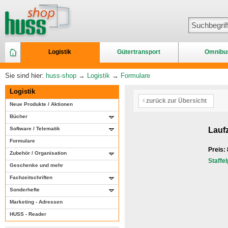
Logistik
Gütertransport
Omnibu
Sie sind hier:
huss-shop
→
Logistik
→
Formulare
Logistik
zurück zur Übersicht
Neue Produkte / Aktionen
Bücher
Software / Telematik
Laufz
Formulare
Preis:
Zubehör / Organisation
Staffe
Geschenke und mehr
Fachzeitschriften
Sonderhefte
Marketing - Adressen
HUSS - Reader