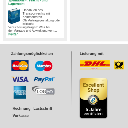
Speditions - , Fracht - und
Lagerrecht
Handbuch des
Transportrechts mit
Kommentaren
Ob Vertragsgestaltung oder
kritische
Versicherungsfragen: Was bei
der Vergabe und Abwicklung von ...
weiter
Zahlungsmöglichkeiten
Lieferung mit
Rechnung
Lastschrift
Vorkasse