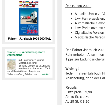
Das ist neu 2026:
Aktuelle Urteile zu
Lkw-Fahrerassistenz
Automatische Gewic
Lkw-Parkplätze mit e
Digitaltacho Version
Medizinische Versor
Fahrer - Jahrbuch 2026 DIGITAL
Das Fahrer-Jahrbuch 2026
Straßen - u. Verkehrswegekarte
Fahrverboten, Anschriften 
Deutschland
Tipps zur Ladungssicheru
mit Folienüberzug und
Metallbeleistung
Schöne große Straßenkarte
Wichtig!
mit dem Autobahnnetz, Tank
- und Raststätten, Haupt - und
Jedem Fahrer-Jahrbuch PRIN
weiter
Nebenstraßen, Städten und ...
Absicherung, denn der Fah
Regulär
Einzelpreis € 9,90
Ab 10 St. € 9,50
Ab 25 St. € 9,20