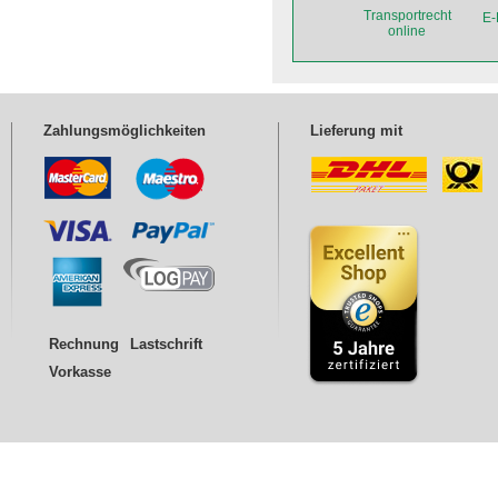
Transportrecht
Sicher unterwegs in
E-
online
Europa - Lkw
Zahlungsmöglichkeiten
Lieferung mit
Rechnung
Lastschrift
Vorkasse