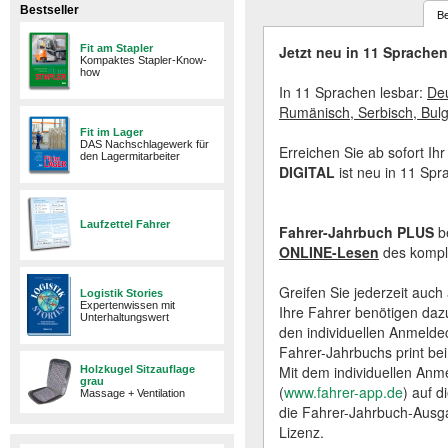
Bestseller
B
Fit am Stapler
Jetzt neu in 11 Sprachen 
Kompaktes Stapler-Know-
how
In 11 Sprachen lesbar:
Deu
Rumänisch, Serbisch, Bulg
Fit im Lager
DAS Nachschlagewerk für
Erreichen Sie ab sofort I
den Lagermitarbeiter
DIGITAL
ist neu in 11 Spr
Laufzettel Fahrer
Fahrer-Jahrbuch PLUS
b
ONLINE-Lesen
des kompl
Greifen Sie jederzeit auch 
Logistik Stories
Expertenwissen mit
Ihre Fahrer benötigen daz
Unterhaltungswert
den individuellen Anmelde
Fahrer-Jahrbuchs print bei
Mit dem individuellen Anm
Holzkugel Sitzauflage
grau
(
www.fahrer-app.de
) auf d
Massage + Ventilation
die Fahrer-Jahrbuch-Ausga
Lizenz.