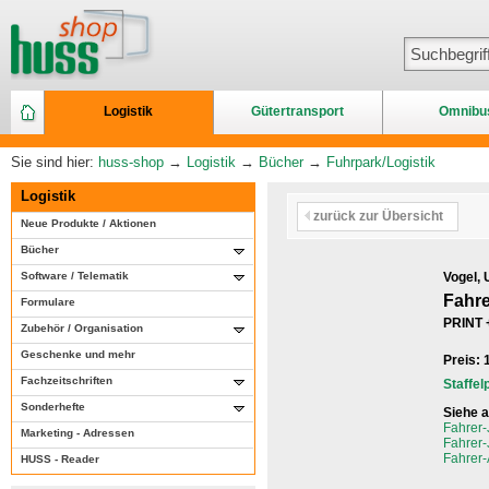
Logistik
Gütertransport
Omnibu
Sie sind hier:
huss-shop
→
Logistik
→
Bücher
→
Fuhrpark/Logistik
Logistik
zurück zur Übersicht
Neue Produkte / Aktionen
Bücher
Software / Telematik
Vogel, 
Fahr
Formulare
PRINT 
Zubehör / Organisation
Geschenke und mehr
Preis:
Fachzeitschriften
Staffel
Sonderhefte
Siehe 
Fahrer-
Marketing - Adressen
Fahrer-
Fahrer-
HUSS - Reader