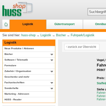
Logistik
Gütertransport
Omnibu
Sie sind hier:
huss-shop
→
Logistik
→
Bücher
→
Fuhrpark/Logistik
Logistik
zurück zur Übersicht
Neue Produkte / Aktionen
Bücher
Software / Telematik
Vogel,
Fahr
Formulare
PRINT
Zubehör / Organisation
Geschenke und mehr
Preis:
Fachzeitschriften
Staffe
Sonderhefte
Siehe 
Fahrer
Marketing - Adressen
Fahrer
Fahrer
HUSS - Reader