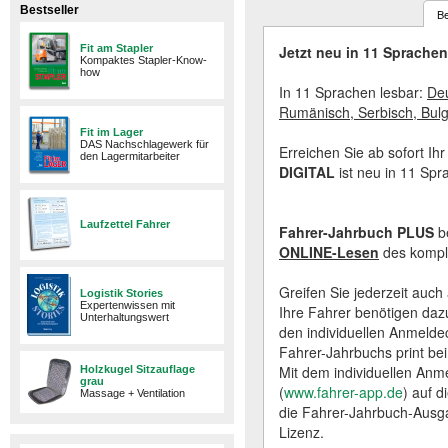
Bestseller
B
Fit am Stapler
Jetzt neu in 11 Sprachen 
Kompaktes Stapler-Know-
how
In 11 Sprachen lesbar:
Deu
Rumänisch, Serbisch, Bulg
Fit im Lager
DAS Nachschlagewerk für
Erreichen Sie ab sofort I
den Lagermitarbeiter
DIGITAL
ist neu in 11 Spr
Laufzettel Fahrer
Fahrer-Jahrbuch PLUS
b
ONLINE-Lesen
des kompl
Greifen Sie jederzeit auch 
Logistik Stories
Expertenwissen mit
Ihre Fahrer benötigen daz
Unterhaltungswert
den individuellen Anmelde
Fahrer-Jahrbuchs print bei
Mit dem individuellen Anm
Holzkugel Sitzauflage
grau
(
www.fahrer-app.de
) auf d
Massage + Ventilation
die Fahrer-Jahrbuch-Ausga
Lizenz.