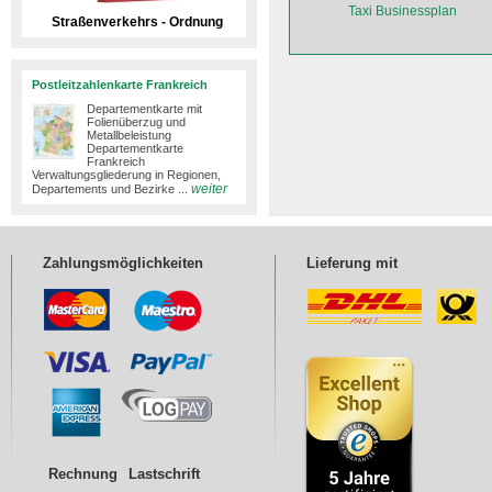
Taxi Businessplan
Straßenverkehrs - Ordnung
Postleitzahlenkarte Frankreich
Departementkarte mit
Folienüberzug und
Metallbeleistung
Departementkarte
Frankreich
Verwaltungsgliederung in Regionen,
weiter
Departements und Bezirke ...
Zahlungsmöglichkeiten
Lieferung mit
Rechnung
Lastschrift