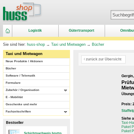
Logistik
Gütertransport
Omnibu
Sie sind hier:
huss-shop
→
Taxi und Mietwagen
→
Bücher
Taxi und Mietwagen
zurück zur Übersicht
Neue Produkte / Aktionen
Bücher
Software / Telematik
Gergin,
Prüfu
Formulare
Miet
Zubehör / Organisation
Übungs
E - Mobilität
Preis:
Geschenke und mehr
Staffel
Fachzeitschriften
Siehe 
Bestseller
Taxi-Ha
Paket P
Paket P
Schichtnachweis brutto