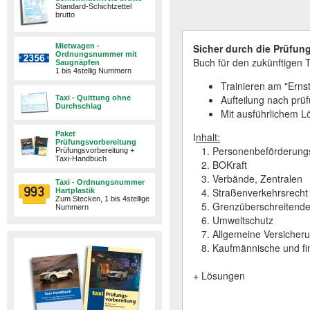
Standard-Schichtzettel
brutto
Mietwagen -
Sicher durch die Prüfun
Ordnungsnummer mit
Buch für den zukünftigen 
Saugnäpfen
1 bis 4stellig Nummern
Trainieren am "Ernst
Aufteilung nach prü
Taxi - Quittung ohne
Durchschlag
Mit ausführlichem Lö
Paket
I
nhalt:
Prüfungsvorbereitung
1. Personenbeförderung
Prüfungsvorbereitung +
Taxi-Handbuch
2. BOKraft
3. Verbände, Zentralen
Taxi - Ordnungsnummer
4. Straßenverkehrsrecht
Hartplastik
Zum Stecken, 1 bis 4stellige
5. Grenzüberschreitende
Nummern
6. Umweltschutz
7. Allgemeine Versicheru
8. Kaufmännische und fin
+ Lösungen