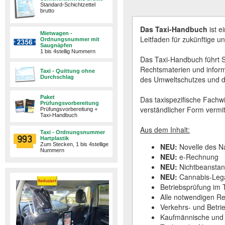
Standard-Schichtzettel
brutto
Das Taxi-Handbuch
ist e
Mietwagen -
Leitfaden für zukünftige 
Ordnungsnummer mit
Saugnäpfen
1 bis 4stellig Nummern
Das Taxi-Handbuch führt S
Rechtsmaterien und inform
Taxi - Quittung ohne
Durchschlag
des Umweltschutzes und d
Paket
Das taxispezifische Fachwis
Prüfungsvorbereitung
verständlicher Form vermitt
Prüfungsvorbereitung +
Taxi-Handbuch
Aus dem Inhalt:
Taxi - Ordnungsnummer
Hartplastik
Zum Stecken, 1 bis 4stellige
NEU:
Novelle des N
Nummern
NEU:
e-Rechnung
NEU:
Nichtbeansta
NEU:
Cannabis-Lega
Betriebsprüfung im 
Alle notwendigen R
Verkehrs- und Betri
Kaufmännische und f