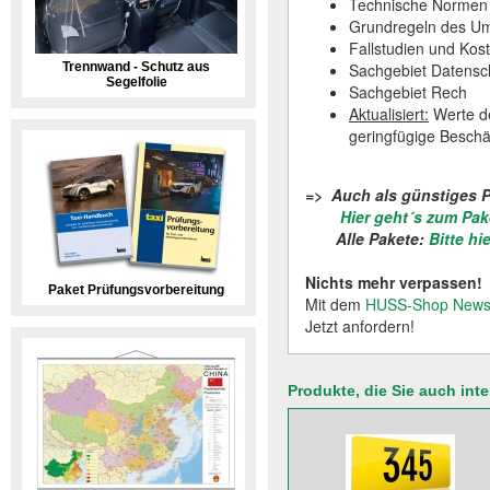
Technische Normen 
Grundregeln des Um
Fallstudien und Ko
Trennwand - Schutz aus
Sachgebiet Datensc
Segelfolie
Sachgebiet Rech
Aktualisiert:
Werte de
geringfügige Beschä
=> Auch als günstiges 
Hier geht´s zum Pak
Alle Pakete:
Bitte hi
Nichts mehr verpassen!
Paket Prüfungsvorbereitung
Mit dem
HUSS-Shop Newsl
Jetzt anfordern!
Produkte, die Sie auch int