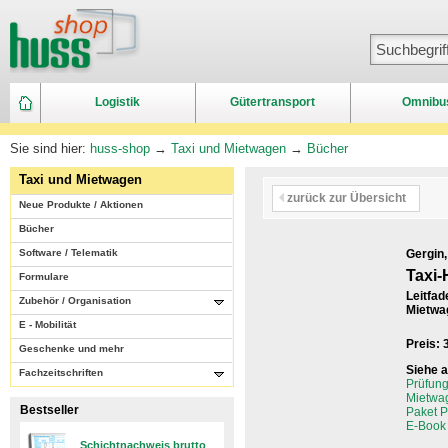
Logistik
Gütertransport
Omnibu
Sie sind hier:
huss-shop
→
Taxi und Mietwagen
→
Bücher
Taxi und Mietwagen
zurück zur Übersicht
Neue Produkte / Aktionen
Bücher
Software / Telematik
Gergin,
Taxi
Formulare
Leitfad
Zubehör / Organisation
Mietwa
E - Mobilität
Preis:
Geschenke und mehr
Siehe 
Fachzeitschriften
Prüfung
Mietwa
Bestseller
Paket P
E-Book
Schichtnachweis brutto