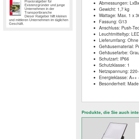
Praxisratgeber für
Abmessungen: LxBx
Existenzgründer und junge
Gewicht: 1,7 kg
Unternehmen in der
Transportbranche
Wattage: Max. 1 x 
Dieser Ratgeber hilft kleinen
und mittleren Unternehmen im täglichen
Fassung: G13
Geschäft.
Anschluss: Push-Tec
Leuchtmitteltyp: L
Lieferumfang: Ohne 
Gehäusematerial: Po
Gehäusefarbe: Grau,
Schutzart: IP66
Schutzklasse: 1
Netzspannung: 220-
Energieklasse: A++ 
Besonderheit: Made
Produkte, die Sie auch int