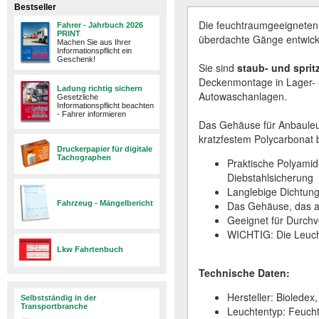
Bestseller
Die feuchtraumgeeigneten
Fahrer - Jahrbuch 2026
PRINT
überdachte Gänge entwicke
Machen Sie aus Ihrer
Informationspflicht ein
Geschenk!
Sie sind
staub- und spri
Deckenmontage in Lager- u
Ladung richtig sichern
Autowaschanlagen.
Gesetzliche
Informationspflicht beachten
- Fahrer informieren
Das Gehäuse für Anbauleu
kratzfestem Polycarbonat b
Druckerpapier für digitale
Tachographen
Praktische Polyamid
Diebstahlsicherung
Langlebige Dichtun
Fahrzeug - Mängelbericht
Das Gehäuse, das aus
Geeignet für Durch
WICHTIG: Die Leucht
Lkw Fahrtenbuch
Technische Daten:
Hersteller: Biolede
Selbstständig in der
Transportbranche
Leuchtentyp: Feuch