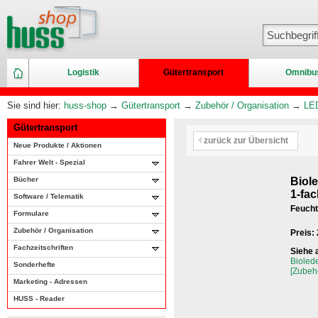
Logistik
Gütertransport
Omnibu
Sie sind hier:
huss-shop
→
Gütertransport
→
Zubehör / Organisation
→
LED
Gütertransport
zurück zur Übersicht
Neue Produkte / Aktionen
Fahrer Welt - Spezial
Bücher
Biol
1-fa
Software / Telematik
Feucht
Formulare
Zubehör / Organisation
Preis:
Fachzeitschriften
Siehe 
Bioled
Sonderhefte
[Zubeh
Marketing - Adressen
HUSS - Reader