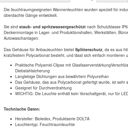
Die feuchtraumgeeigneten Wannenleuchten wurden speziell für indu
überdachte Gänge entwickelt.
Sie sind
staub- und spritzwassergeschützt
nach Schutzklasse IP66
Deckenmontage in Lager- und Produktionshallen, Werkstätten, Büros
Autowaschanlagen.
Das Gehäuse für Anbauleuchten bietet
Splitterschutz
, da es aus h
kratzfestem Polycarbonat besteht, und lässt sich einfach montieren 
Praktische Polyamid-Clipse mit GlasfaserverstärkungVerschl
Diebstahlsicherung
Langlebige Dichtungen aus bewährtem Polyurethan
Das Gehäuse, das aus Polycarbonat gefertigt wurde, ist sehr s
Geeignet für Durchverdrahtung
WICHTIG: Die Leuchte enthält kein Vorschaltgerät, nur für L
Technische Daten:
Hersteller: Bioledex, Produktserie DOLTA
Leuchtentyp: Feuchtraumleuchte