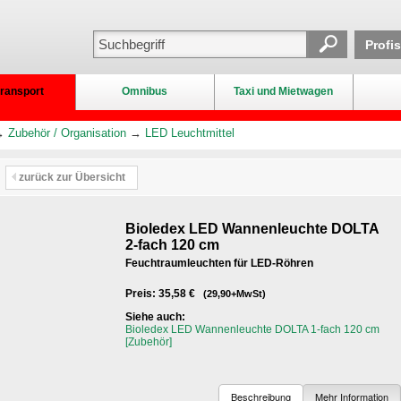
Profi
ransport
Omnibus
Taxi und Mietwagen
→
Zubehör / Organisation
→
LED Leuchtmittel
zurück zur Übersicht
Bioledex LED Wannenleuchte DOLTA
2-fach 120 cm
Feuchtraumleuchten für LED-Röhren
Preis: 35,58 €
(29,90+MwSt)
Siehe auch:
Bioledex LED Wannenleuchte DOLTA 1-fach 120 cm
[Zubehör]
Beschreibung
Mehr Information