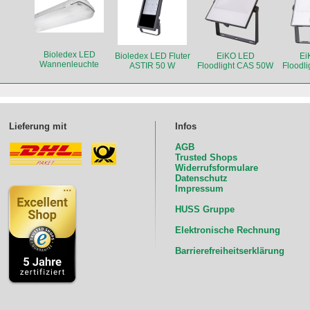
Bioledex LED
Bioledex LED Fluter
EiKO LED
Ei
Wannenleuchte
ASTIR 50 W
Floodlight CAS 50W
Floodl
DOLTA 2-fach 150
cm
Beweg
Lieferung mit
Infos
AGB
Trusted Shops
Widerrufsformulare
Datenschutz
Impressum
HUSS Gruppe
Elektronische Rechnung
Barrierefreiheitserklärung