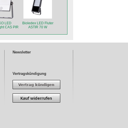
KO LED
Bioledex LED Fluter
ight CAS PIR
ASTIR 70 W
20W
ungssensor
Newsletter
Vertragskündigung