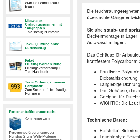
Standard-Schichtzettel
brutto
Die feuchtraumgeeigneten
überdachte Gänge entwicke
Mietwagen -
Ordnungsnummer mit
Saugnäpfen
Sie sind
staub- und spri
1 bis 4stellig Nummern
Deckenmontage in Lager- u
Autowaschanlagen.
Taxi - Quittung ohne
Durchschlag
Das Gehäuse für Anbauleu
kratzfestem Polycarbonat b
Paket
Prüfungsvorbereitung
Prüfungsvorbereitung +
Praktische Polyamid
Taxi-Handbuch
Diebstahlsicherung
Taxi - Ordnungsnummer
Langlebige Dichtun
Hartplastik
Das Gehäuse, das aus
Zum Stecken, 1 bis 4stellige
Nummern
Geeignet für Durch
WICHTIG: Die Leucht
Personenbeförderungsrecht
Kommentar zum
Technische Daten:
Hersteller: Biolede
Personenbeförderungsgesetz
Leuchtentyp: Feuch
Nonstop Grüne Welle Moderne