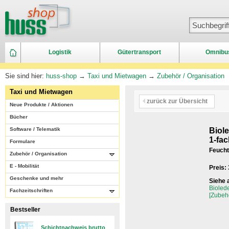
Logistik
Gütertransport
Omnibu
Sie sind hier:
huss-shop
→
Taxi und Mietwagen
→
Zubehör / Organisation
Taxi und Mietwagen
zurück zur Übersicht
Neue Produkte / Aktionen
Bücher
Software / Telematik
Biol
1-fa
Formulare
Feucht
Zubehör / Organisation
E - Mobilität
Preis:
Geschenke und mehr
Siehe 
Bioled
Fachzeitschriften
[Zubeh
Bestseller
Schichtnachweis brutto