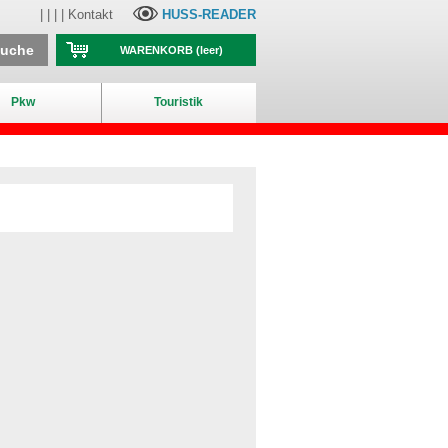
| | | |
Kontakt
HUSS-READER
suche
WARENKORB
(leer)
Pkw
Touristik