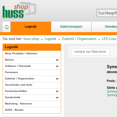
Logistik
Gütertransport
Omnibu
Sie sind hier:
huss-shop
→
Logistik
→
Zubehör / Organisation
→
LED Leuch
Logistik
zurück zur Übersicht
Neue Produkte / Aktionen
Bücher
Software / Telematik
Syne
dimmb
Formulare
Zubehör / Organisation
Preis:
Geschenke und mehr
Siehe 
Fachzeitschriften
Synerg
Synerg
Sonderhefte
Marketing - Adressen
HUSS - Reader