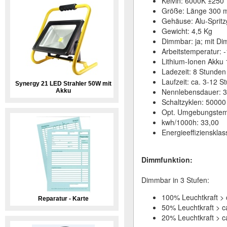
Kelvin: 6000K ±250
Größe: Länge 300 
Gehäuse: Alu-Spritz
Gewicht: 4,5 Kg
Dimmbar: ja; mit Di
Arbeitstemperatur: 
Lithium-Ionen Akku
Ladezeit: 8 Stunden
Laufzeit: ca. 3-12 
Synergy 21 LED Strahler 50W mit
Nennlebensdauer: 3
Akku
Schaltzyklen: 50000
Opt. Umgebungstemp
kwh/1000h: 33,00
Energieeffiziensklas
Dimmfunktion:
Dimmbar in 3 Stufen:
100% Leuchtkraft > c
Reparatur - Karte
50% Leuchtkraft > ca
20% Leuchtkraft > ca