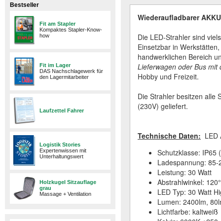
Bestseller
Wiederaufladbarer AKKU 
Fit am Stapler
Kompaktes Stapler-Know-
Die LED-Strahler sind vie
how
Einsetzbar in Werkstätten
handwerklichen Bereich und
Lieferwagen oder Bus mit 
Fit im Lager
DAS Nachschlagewerk für
Hobby und Freizeit.
den Lagermitarbeiter
Die Strahler besitzen alle
(230V) geliefert.
Laufzettel Fahrer
Technische Daten:
LED A
Logistik Stories
Expertenwissen mit
Schutzklasse: IP65 (
Unterhaltungswert
Ladespannung: 85-2
Leistung: 30 Watt
Abstrahlwinkel: 120°
Holzkugel Sitzauflage
grau
LED Typ: 30 Watt H
Massage + Ventilation
Lumen: 2400lm, 80l
Lichtfarbe: kaltweiß