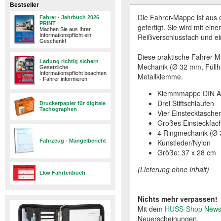
Bestseller
Die Fahrer-Mappe ist aus 
Fahrer - Jahrbuch 2026
PRINT
gefertigt. Sie wird mit ei
Machen Sie aus Ihrer
Informationspflicht ein
Reißverschlussfach und ein
Geschenk!
Diese praktische Fahrer-M
Ladung richtig sichern
Mechanik (Ø 32 mm, Füllh
Gesetzliche
Informationspflicht beachten
Metallklemme.
- Fahrer informieren
Klemmmappe DIN A
Drei Stiftschlaufen
Druckerpapier für digitale
Tachographen
Vier Einstecktasche
Großes Einsteckfac
4 Ringmechanik (Ø
Fahrzeug - Mängelbericht
Kunstleder/Nylon
Größe: 37 x 28 cm
(Lieferung ohne Inhalt)
Lkw Fahrtenbuch
Nichts mehr verpassen!
Mit dem
HUSS-Shop Newsl
Neuerscheinungen.