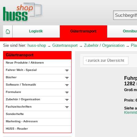
Logistik
Gütertransport
Omnibu
Sie sind hier:
huss-shop
→
Gütertransport
→
Zubehör / Organisation
→
Pla
Gütertransport
zurück zur Übersicht
Neue Produkte / Aktionen
Fahrer Welt - Spezial
Bücher
Fuhrp
1282
Software / Telematik
Groß mi
Formulare
Zubehör / Organisation
Preis:
Fachzeitschriften
Siehe 
Klemmbr
Sonderhefte
Marketing - Adressen
HUSS - Reader