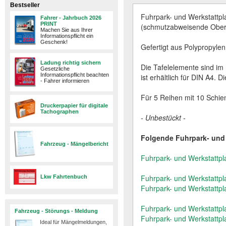
Bestseller
Fuhrpark- und Werkstattpla
Fahrer - Jahrbuch 2026
PRINT
(schmutzabweisende Oberf
Machen Sie aus Ihrer
Informationspflicht ein
Geschenk!
Gefertigt aus Polypropylen
Ladung richtig sichern
Die Tafelelemente sind i
Gesetzliche
Informationspflicht beachten
ist erhältlich für DIN A4. 
- Fahrer informieren
Für 5 Reihen mit 10 Schien
Druckerpapier für digitale
Tachographen
- Unbestückt -
Folgende Fuhrpark- und W
Fahrzeug - Mängelbericht
Fuhrpark- und Werkstattpl
Fuhrpark- und Werkstattpl
Lkw Fahrtenbuch
Fuhrpark- und Werkstattpl
Fuhrpark- und Werkstattpl
Fahrzeug - Störungs - Meldung
Fuhrpark- und Werkstattpl
Ideal für Mängelmeldungen,