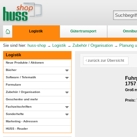
Logistik
Gütertransport
Omnibu
Sie sind hier:
huss-shop
→
Logistik
→
Zubehör / Organisation
→
Planung u
Logistik
zurück zur Übersicht
Neue Produkte / Aktionen
Bücher
Software / Telematik
Fuhr
1757
Formulare
Groß m
Zubehör / Organisation
Geschenke und mehr
Preis:
Fachzeitschriften
Sonderhefte
Marketing - Adressen
HUSS - Reader