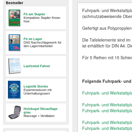
Bestseller
Fuhrpark- und Werkstattpla
Fit am Stapler
(schmutzabweisende Oberf
Kompaktes Stapler-Know-
how
Gefertigt aus Polypropylen
Die Tafelelemente sind i
Fit im Lager
DAS Nachschlagewerk für
ist erhältlich für DIN A4. 
den Lagermitarbeiter
Für 5 Reihen mit 15 Schien
Laufzettel Fahrer
Folgende Fuhrpark- und W
Logistik Stories
Expertenwissen mit
Fuhrpark- und Werkstattpl
Unterhaltungswert
Fuhrpark- und Werkstattpl
Holzkugel Sitzauflage
Fuhrpark- und Werkstattpl
grau
Massage + Ventilation
Fuhrpark- und Werkstattpl
Fuhrpark- und Werkstattpl