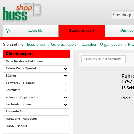
Logistik
Gütertransport
Omnibu
Sie sind hier:
huss-shop
→
Gütertransport
→
Zubehör / Organisation
→
Pla
Gütertransport
zurück zur Übersicht
Neue Produkte / Aktionen
Fahrer Welt - Spezial
Bücher
Fuhrp
1757
Software / Telematik
15 Schi
Formulare
Zubehör / Organisation
Preis:
Fachzeitschriften
Sonderhefte
Marketing - Adressen
HUSS - Reader