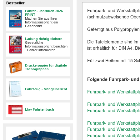
Bestseller
Fuhrpark- und Werkstattpla
Fahrer - Jahrbuch 2026
PRINT
(schmutzabweisende Oberf
Machen Sie aus Ihrer
Informationspflicht ein
Geschenk!
Gefertigt aus Polypropylen
Ladung richtig sichern
Die Tafelelemente sind i
Gesetzliche
Informationspflicht beachten
ist erhältlich für DIN A4. 
- Fahrer informieren
Für zwei Reihen mit 15 Sch
Druckerpapier für digitale
Tachographen
Folgende Fuhrpark- und W
Fahrzeug - Mängelbericht
Fuhrpark- und Werkstattpl
Fuhrpark- und Werkstattpl
Fuhrpark- und Werkstattpl
Lkw Fahrtenbuch
Fuhrpark- und Werkstattpl
Fuhrpark- und Werkstattpl
Fuhrpark- und Werkstattpl