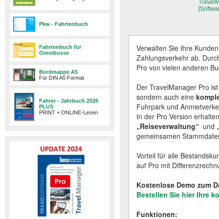
TravelM
[Softwa
Pkw - Fahrtenbuch
Verwalten Sie Ihre Kunden
Fahrtenbuch für
Omnibusse
Zahlungsverkehr ab. Durc
Pro von vielen anderen 
Bordmappe A5
Für DIN A5 Format
Der TravelManager Pro ist 
sondern auch eine
komple
Fahrer - Jahrbuch 2026
Fuhrpark und Anmietverk
PLUS
PRINT + ONLINE-Lesen
In der Pro Version erhal
„Reiseverwaltung“
und
gemeinsamen Stammdatenver
Vorteil für alle Bestands
auf Pro mit Differenzrechn
Kostenlose Demo zum D
Bestellen Sie hier Ihre
Funktionen: