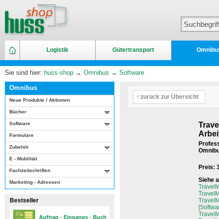
Logistik
Gütertransport
Omnibu
Sie sind hier:
huss-shop
→
Omnibus
→
Software
Omnibus
zurück zur Übersicht
Neue Produkte / Aktionen
Bücher
Software
Trave
Arbei
Formulare
Profess
Zubehör
Omnibu
E - Mobilität
Preis:
Fachzeitschriften
Siehe 
Marketing - Adressen
TravelM
TravelM
Bestseller
TravelM
[Softwa
TravelM
Auftrag - Eingangs - Buch