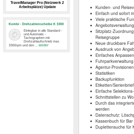
TravelManager Pro (Netzwerk 2
Kunden- und Reisev
Arbeitsplätze) Update
Einfach und sofort i
Viele praktische Fun
Kombi - Drehzahlenscheibe K 3300
Angebotsverwaltung
Sitzplatz-Zuordnung
Einlegbar in alle Standard -
und Automatic -
Reisegruppe
Tachographen mit
Drehzahlaufschrieb max.
Neue druckbare Fahr
weiter
3300rpm und den ...
Ausdruck von Angebo
Einfaches Anpassen 
Fuhrparkverwaltung
Agentur-Provisionen
Statistiken
Backupfunktion
Etiketten/Serienbri
Einfache Selektions
Schnittstellen zu W
Durch das integrier
werden
Datenschutz: Löschpf
Kassenbuch für Bar
Duplettensuche für