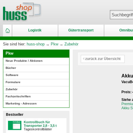
Logistik
Gütertransport
Omnibu
Sie sind hier:
huss-shop
→
Pkw
→
Zubehör
Pkw
zurück zur Übersicht
Neue Produkte / Aktionen
Bücher
Software
Akku
VacuBo
Formulare
Zubehör
Preis:
Fachzeitschriften
Siehe 
Marketing - Adressen
Premiu
Akku S
Bestseller
Kontrollbuch für
Transporter 2,8 - 3,5 t
Tageskontrollblätter