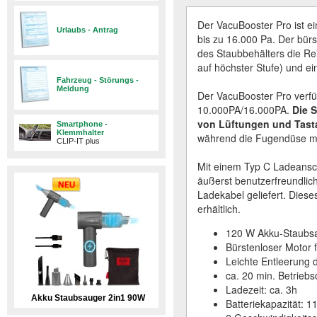
Der VacuBooster Pro ist e
Urlaubs - Antrag
bis zu 16.000 Pa. Der bürs
des Staubbehälters die Rei
auf höchster Stufe) und ei
Fahrzeug - Störungs -
Meldung
Der VacuBooster Pro verfü
10.000PA/16.000PA.
Die
S
von Lüftungen und Tast
Smartphone -
Klemmhalter
während die Fugendüse mit
CLIP-IT plus
Mit einem Typ C Ladeansch
äußerst benutzerfreundlich
Ladekabel geliefert. Dies
erhältlich.
120 W Akku-Staubs
Bürstenloser Motor f
Leichte Entleerung 
ca. 20 min. Betriebs
Ladezeit: ca. 3h
Akku Staubsauger 2in1 90W
Batteriekapazität: 1