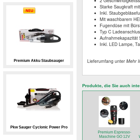
2 Geschwindigkeitss
Starke Saugkraft m
Inkl. Staubgebläsef
Mit waschbarem HEPA
Fugendüse mit Bürst
Typ C Ladeanschlus
Aufnahmekapazität 
Inkl. LED Lampe, T
Lieferumfang unter
Mehr I
Premium Akku Staubsauger
Produkte, die Sie auch int
Pkw Sauger Cyclonic Power Pro
Premium Espresso-
Maschine GO 12V