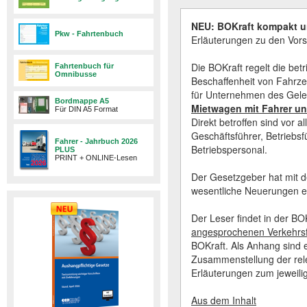
NEU: BOKraft kompakt un
Pkw - Fahrtenbuch
Erläuterungen zu den Vorsc
Die BOKraft regelt die be
Fahrtenbuch für
Omnibusse
Beschaffenheit von Fahrze
für Unternehmen des Gele
Bordmappe A5
Mietwagen mit Fahrer u
Für DIN A5 Format
Direkt betroffen sind vor
Geschäftsführer, Betriebsf
Fahrer - Jahrbuch 2026
Betriebspersonal.
PLUS
PRINT + ONLINE-Lesen
Der Gesetzgeber hat mit de
wesentliche Neuerungen ei
Der Leser findet in der B
angesprochenen Verkehrs
BOKraft. Als Anhang sind
Zusammenstellung der relev
Erläuterungen zum jeweili
Aus dem Inhalt