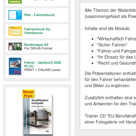
Alle Themen der Weiterbil
Pkw - Fahrtenbuch
zusammengefasst als Power-
Inhalte sind die Module:
Fahrtenbuch für
Omnibusse
"Wirtschaftlich Fahr
"Sicher Fahren"
Bordmappe A5
Für DIN A5 Format
"Fahrer und Fahrgas
"Im Einsatz für das
"Recht und Gesundh
Fahrer - Jahrbuch 2026
PLUS
PRINT + ONLINE-Lesen
Die Präsentationen enthalt
für den Fahrer behandelten
und Bilder zu ergänzen.
Zusätzlich enthalten sind 
und Antworten für den Trai
Trainer CD "EU-Berufskraft
einer Fotogalerie mit Hers