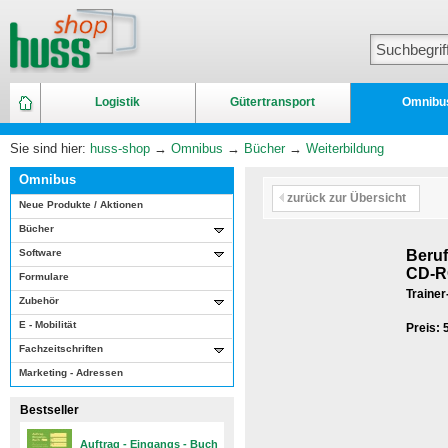
Logistik
Gütertransport
Omnibu
Sie sind hier:
huss-shop
→
Omnibus
→
Bücher
→
Weiterbildung
Omnibus
zurück zur Übersicht
Neue Produkte / Aktionen
Bücher
Software
Beruf
CD-
Formulare
Traine
Zubehör
E - Mobilität
Preis:
Fachzeitschriften
Marketing - Adressen
Bestseller
Auftrag - Eingangs - Buch