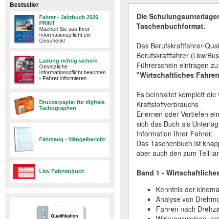
Bestseller
Die Schulungsunterlage
Fahrer - Jahrbuch 2026
PRINT
Taschenbuchformat.
Machen Sie aus Ihrer
Informationspflicht ein
Geschenk!
Das Berufskraftfahrer-Qual
Berufskraftfahrer (Lkw/Bus
Ladung richtig sichern
Führerschein eintragen zu 
Gesetzliche
Informationspflicht beachten
"Wirtschaftliches Fahre
- Fahrer informieren
Es beinhaltet komplett di
Druckerpapier für digitale
Kraftstoffverbrauchs
Tachographen
Erlernen oder Vertiefen e
sich das Buch als Unterlag
Information Ihrer Fahrer.
Fahrzeug - Mängelbericht
Das Taschenbuch ist knapp 
aber auch den zum Teil la
Band 1 - Wirtschaftliche
Lkw Fahrtenbuch
Kenntnis der kinema
Analyse von Drehmo
Fahren nach Drehz
Wirkungsweisen und