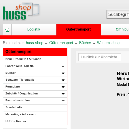
Logistik
Gütertransport
Omnibu
Sie sind hier:
huss-shop
→
Gütertransport
→
Bücher
→
Weiterbildung
Gütertransport
zurück zur Übersicht
Neue Produkte / Aktionen
Fahrer Welt - Spezial
Bücher
Beruf
Wirts
Software / Telematik
Modul 
Formulare
Zubehör / Organisation
Preis:
Fachzeitschriften
Sonderhefte
Marketing - Adressen
HUSS - Reader