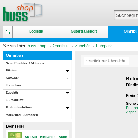
Logistik
Gütertransport
Omnibu
Sie sind hier:
huss-shop
→
Omnibus
→
Zubehör
→
Fuhrpark
Omnibus
zurück zur Übersicht
Neue Produkte / Aktionen
Bücher
Software
Beto
Für di
Formulare
Zubehör
Preis:
E - Mobilität
Siehe 
Fachzeitschriften
Betonr
Asphalt
Marketing - Adressen
Bestseller
Auftrag - Eingangs - Buch