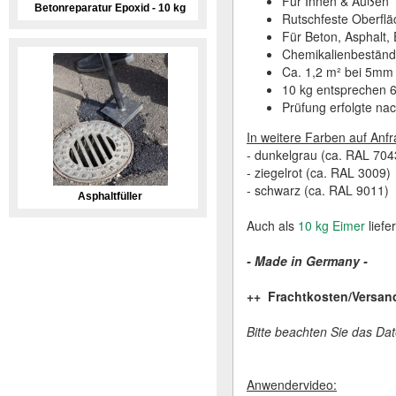
Für Innen & Außen
Betonreparatur Epoxid - 10 kg
Rutschfeste Oberflä
Für Beton, Asphalt, 
Chemikalienbeständ
Ca. 1,2 m² bei 5mm 
10 kg entsprechen 6
Prüfung erfolgte na
In weitere Farben auf Anfra
- dunkelgrau (ca. RAL 704
- ziegelrot (ca. RAL 3009)
- schwarz (ca. RAL 9011)
Asphaltfüller
Auch als
10 kg Eimer
liefe
- Made in Germany -
++ Frachtkosten/Versand
Bitte beachten Sie das Da
Anwendervideo: