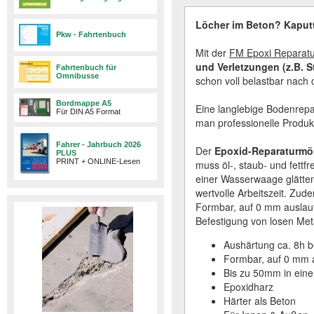
Löcher im Beton? Kaput
Pkw - Fahrtenbuch
Mit der
FM Epoxi Reparatu
und Verletzungen (z.B. St
Fahrtenbuch für
Omnibusse
schon voll belastbar nach 
Bordmappe A5
Eine langlebige Bodenrepa
Für DIN A5 Format
man professionelle Produk
Fahrer - Jahrbuch 2026
Der
Epoxid-Reparaturmö
PLUS
PRINT + ONLINE-Lesen
muss öl-, staub- und fettf
einer Wasserwaage glätten
wertvolle Arbeitszeit. Zud
Formbar, auf 0 mm auslauf
Befestigung von losen Met
Aushärtung ca. 8h b
Formbar, auf 0 mm 
Bis zu 50mm in eine
Epoxidharz
Härter als Beton