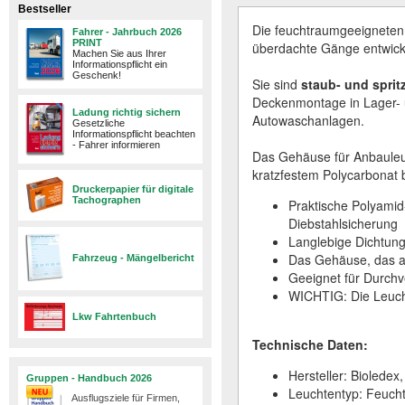
Bestseller
Die feuchtraumgeeigneten
Fahrer - Jahrbuch 2026
PRINT
überdachte Gänge entwicke
Machen Sie aus Ihrer
Informationspflicht ein
Geschenk!
Sie sind
staub- und spri
Deckenmontage in Lager- u
Ladung richtig sichern
Autowaschanlagen.
Gesetzliche
Informationspflicht beachten
- Fahrer informieren
Das Gehäuse für Anbauleu
kratzfestem Polycarbonat b
Druckerpapier für digitale
Tachographen
Praktische Polyamid
Diebstahlsicherung
Langlebige Dichtun
Das Gehäuse, das aus
Fahrzeug - Mängelbericht
Geeignet für Durch
WICHTIG: Die Leucht
Lkw Fahrtenbuch
Technische Daten:
Hersteller: Biolede
Gruppen - Handbuch 2026
Leuchtentyp: Feuch
Ausflugsziele für Firmen,