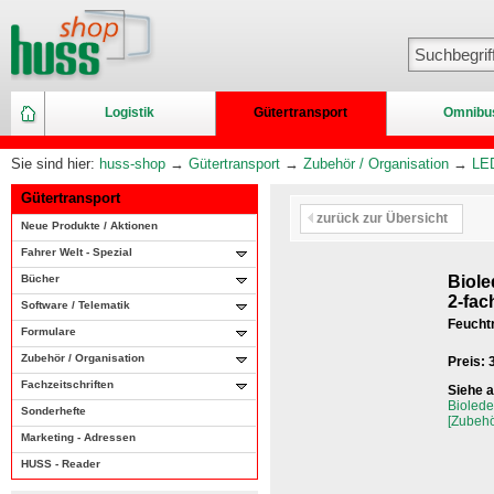
Logistik
Gütertransport
Omnibu
Sie sind hier:
huss-shop
→
Gütertransport
→
Zubehör / Organisation
→
LED
Gütertransport
zurück zur Übersicht
Neue Produkte / Aktionen
Fahrer Welt - Spezial
Bücher
Biol
2-fac
Software / Telematik
Feucht
Formulare
Zubehör / Organisation
Preis:
Fachzeitschriften
Siehe 
Bioled
Sonderhefte
[Zubehö
Marketing - Adressen
HUSS - Reader