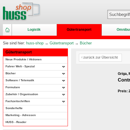
Logistik
Gütertransport
Omnibu
Sie sind hier:
huss-shop
→
Gütertransport
→
Bücher
Gütertransport
zurück zur Übersicht
Neue Produkte / Aktionen
Fahrer Welt - Spezial
Bücher
Griga, 
Contr
Software / Telematik
Formulare
Preis:
Zubehör / Organisation
Fachzeitschriften
Sonderhefte
Marketing - Adressen
HUSS - Reader