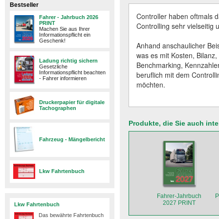
Bestseller
Controller haben oftmals
Fahrer - Jahrbuch 2026
PRINT
Controlling sehr vielseitig
Machen Sie aus Ihrer
Informationspflicht ein
Geschenk!
Anhand anschaulicher Beis
was es mit Kosten, Bilanz
Ladung richtig sichern
Benchmarking, Kennzahlen 
Gesetzliche
Informationspflicht beachten
beruflich mit dem Controll
- Fahrer informieren
möchten.
Druckerpapier für digitale
Tachographen
Produkte, die Sie auch int
Fahrzeug - Mängelbericht
Lkw Fahrtenbuch
Fahrer-Jahrbuch
P
2027 PRINT
Lkw Fahrtenbuch
Das bewährte Fahrtenbuch
F