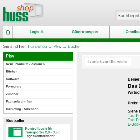
Logistik
Gütertransport
Omnibu
Sie sind hier:
huss-shop
→
Pkw
→
Bücher
Pkw
zurück zur Übersicht
Neue Produkte / Aktionen
Bücher
Software
Beiner
Das 
Formulare
Wirtsc
Zubehör
Fachzeitschriften
Preis:
Marketing - Adressen
Siehe 
Taxi-Pr
Taxi-Pr
Bestseller
E-Book
Kontrollbuch für
Transporter 2,8 - 3,5 t
Tageskontrollblätter