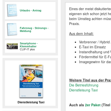
Eines der meist diskutiert
Urlaubs - Antrag
eigenen sich schon jetzt 
beim Umstieg achten müss
Praxis.
Fahrzeug - Störungs -
Meldung
Aus dem Inhalt:
Verbrenner / Hybrid 
Smartphone -
E-Taxi im Einsatz
Klemmhalter
CLIP-IT plus
Instandhaltung und W
Fördermittel für E-
Imagegewinn für da
Weitere Titel aus der Pra
Die Betriesführung
Dienstleisung Taxi
Dienstleistung Taxi
Auch als
2er Paket
(Titel