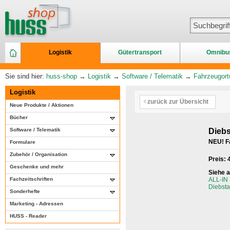
Logistik
Gütertransport
Omnibu
Sie sind hier:
huss-shop
→
Logistik
→
Software / Telematik
→
Fahrzeugort
Logistik
zurück zur Übersicht
Neue Produkte / Aktionen
Bücher
Software / Telematik
Diebs
NEU! Fa
Formulare
Zubehör / Organisation
Preis:
Geschenke und mehr
Siehe 
Fachzeitschriften
ALL-IN
Diebst
Sonderhefte
Marketing - Adressen
HUSS - Reader