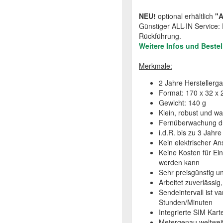
NEU!
optional erhältlich
"A
Günstiger ALL-IN Service: F
Rückführung.
Weitere Infos und Bestel
Merkmale:
2 Jahre Herstellerga
Format: 170 x 32 x
Gewicht: 140 g
Klein, robust und wa
Fernüberwachung du
i.d.R. bis zu 3 Jahr
Kein elektrischer An
Keine Kosten für Ei
werden kann
Sehr preisgünstig u
Arbeitet zuverlässig
Sendeintervall ist va
Stunden/Minuten
Integrierte SIM Kar
Metergenau weltweit