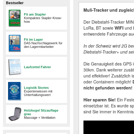
Bestseller
Muli-Tracker und zugleic
Fit am Stapler
Kompaktes Stapler-Know-
Der Diebstahl-Tracker MINI
how
LoRa, BT sowie
WIFI
und 
entwendete Fahrzeuge auch
Fit im Lager
DAS Nachschlagewerk für
In der Schweiz wird 2G be
den Lagermitarbeiter
Diebstahl-Tracker+ und sei
Die Genauigkeit des GPS i
Laufzettel Fahrer
30km. Dank weiterer zusätzl
und effektiver! Zusätzlich
oder Containern möglich!
nicht gefunden werden!
Logistik Stories
Expertenwissen mit
Unterhaltungswert
Hier sparen Sie!
Ein Fest
einsetzbar ist. Es wurde s
Holzkugel Sitzauflage
sind Sie immer in Kenntnis
grau
Massage + Ventilation