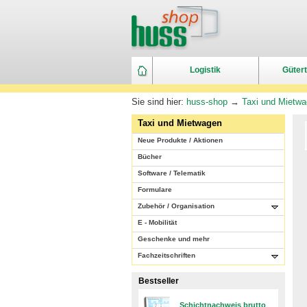
Logistik
Gütert
Sie sind hier:
huss-shop
→
Taxi und Mietw
Taxi und Mietwagen
Neue Produkte / Aktionen
Bücher
Software / Telematik
Formulare
Zubehör / Organisation
E - Mobilität
Geschenke und mehr
Fachzeitschriften
Bestseller
Schichtnachweis brutto