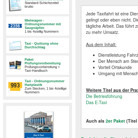
Standard-Schichtzettel
brutto
Jede Taxifahrt ist eine Die
gelingt oder eben nicht. Di
Mietwagen -
Ordnungsnummer mit
tägliche Arbeit. Das führt
Saugnäpfen
zu mehr Umsatz.
1 bis 4stellig Nummern
Aus dem Inhalt:
Taxi - Quittung ohne
Durchschlag
Dienstleistung Fahr
Paket
Der Mensch am Steu
Prüfungsvorbereitung
Vorteil Ortskunde
Prüfungsvorbereitung +
Taxi-Handbuch
Umgang mit Mensc
Taxi - Ordnungsnummer
Hartplastik
Zum Stecken, 1 bis 4stellige
Weitere Titel aus der Pra
Nummern
Die Betriesführung
Das E-Taxi
Auch als
2er Paket
(Titel