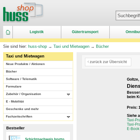
Logistik
Gütertransport
Omnibu
Sie sind hier:
huss-shop
→
Taxi und Mietwagen
→
Bücher
Taxi und Mietwagen
zurück zur Übersicht
Neue Produkte / Aktionen
Bücher
Software / Telematik
Goltze,
Diens
Formulare
Besser 
Zubehör / Organisation
beim K
E - Mobilität
Preis:
Geschenke und mehr
Siehe 
Fachzeitschriften
Taxi-Pr
Taxi-Pr
Bestseller
E-Book 
Schichtnachweis brutto