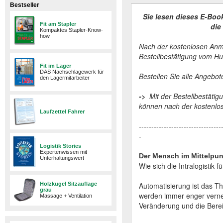
Bestseller
Sie lesen dieses E-Boo
Fit am Stapler
die Logisti
Kompaktes Stapler-Know-
how
Nach der kostenlosen Anme
Bestellbestätigung vom H
Fit im Lager
DAS Nachschlagewerk für
Bestellen Sie alle Angebo
den Lagermitarbeiter
->
Mit der Bestellbestätig
können nach der kostenlos
Laufzettel Fahrer
---------------------------------
-
Logistik Stories
Expertenwissen mit
Der Mensch im Mittelpun
Unterhaltungswert
Wie sich die Intralogistik f
Holzkugel Sitzauflage
Automatisierung ist das T
grau
werden immer enger vernet
Massage + Ventilation
Veränderung und die Berei