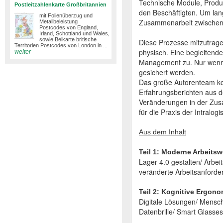
Technische Module, Produ
Postleitzahlenkarte Großbritannien
den Beschäftigten. Um lang
mit Folienüberzug und
Zusammenarbeit zwischen M
Metallbeleistung
Postcodes von England,
Irland, Schottland und Wales,
sowie Beikarte britische
Diese Prozesse mitzutrage
Territorien Postcodes von London in ...
physisch. Eine begleitend
weiter
Management zu. Nur wenn a
gesichert werden.
Das große Autorenteam kom
Erfahrungsberichten aus de
Veränderungen in der Zus
für die Praxis der Intralogis
Aus dem Inhalt
Teil 1: Moderne Arbeitsw
Lager 4.0 gestalten/ Arbe
veränderte Arbeitsanford
Teil 2: Kognitive Ergono
Digitale Lösungen/ Mensc
Datenbrille/ Smart Glasses