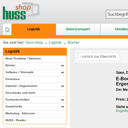
Logistik
Gütertransport
Omnibu
Sie sind hier:
huss-shop
→
Logistik
→
Bücher
Logistik
zurück zur Übersicht
Neue Produkte / Aktionen
Bücher
Software / Telematik
Spee, D
E-Boo
Formulare
Ergo
Zubehör / Organisation
Der Men
Geschenke und mehr
Preis:
Fachzeitschriften
Sonderhefte
Siehe 
Kogniti
Marketing - Adressen
HUSS - Reader