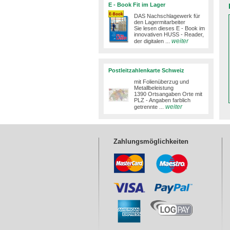
E - Book Fit im Lager
DAS Nachschlagewerk für
den Lagermitarbeiter
Sie lesen dieses E - Book im
innovativen HUSS - Reader,
weiter
der digitalen ...
Postleitzahlenkarte Schweiz
mit Folienüberzug und
Metallbeleistung
1390 Ortsangaben Orte mit
PLZ - Angaben farblich
weiter
getrennte ...
Zahlungsmöglichkeiten