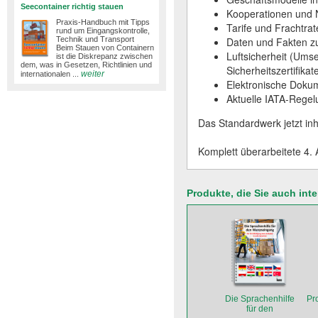
Seecontainer richtig stauen
Kooperationen und 
Praxis-Handbuch mit Tipps
Tarife und Frachtra
rund um Eingangskontrolle,
Technik und Transport
Daten und Fakten zu
Beim Stauen von Containern
Luftsicherheit (Ums
ist die Diskrepanz zwischen
dem, was in Gesetzen, Richtlinien und
Sicherheitszertifikat
weiter
internationalen ...
Elektronische Doku
Aktuelle IATA-Regel
Das Standardwerk jetzt inh
Komplett überarbeitete 4.
Produkte, die Sie auch int
Die Sprachenhilfe
Pr
für den