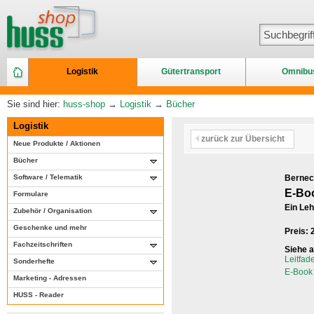
Logistik
Gütertransport
Omnibu
Sie sind hier:
huss-shop
→
Logistik
→
Bücher
Logistik
zurück zur Übersicht
Neue Produkte / Aktionen
Bücher
Software / Telematik
Berneck
E-Boo
Formulare
Ein Le
Zubehör / Organisation
Geschenke und mehr
Preis:
Fachzeitschriften
Siehe 
Leitfade
Sonderhefte
E-Book 
Marketing - Adressen
HUSS - Reader