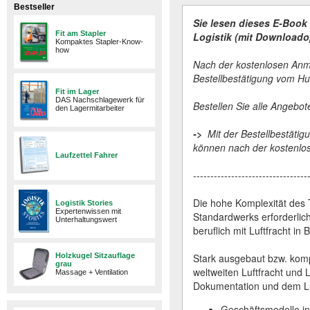
Bestseller
Sie lesen dieses E-Book 
Fit am Stapler
Logistik (mit Downloado
Kompaktes Stapler-Know-
how
Nach der kostenlosen Anme
Bestellbestätigung vom H
Fit im Lager
DAS Nachschlagewerk für
Bestellen Sie alle Angebo
den Lagermitarbeiter
->
Mit der Bestellbestätig
können nach der kostenlos
Laufzettel Fahrer
---------------------------------
Die hohe Komplexität des 
Logistik Stories
Expertenwissen mit
Standardwerks erforderlich
Unterhaltungswert
beruflich mit Luftfracht 
Holzkugel Sitzauflage
Stark ausgebaut bzw. komp
grau
weltweiten Luftfracht und L
Massage + Ventilation
Dokumentation und dem Luf
Geschäftsmodelle in 