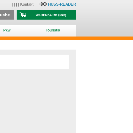
| | | |
Kontakt
HUSS-READER
suche
WARENKORB
(leer)
Pkw
Touristik