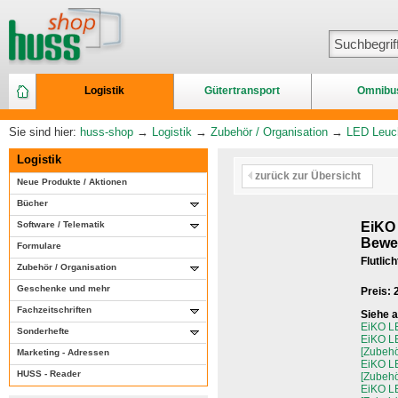
Logistik
Gütertransport
Omnibu
Sie sind hier:
huss-shop
→
Logistik
→
Zubehör / Organisation
→
LED Leuch
Logistik
zurück zur Übersicht
Neue Produkte / Aktionen
Bücher
Software / Telematik
EiKO
Bewe
Formulare
Flutlic
Zubehör / Organisation
Geschenke und mehr
Preis:
Fachzeitschriften
Siehe 
EiKO L
Sonderhefte
EiKO L
[Zubehö
Marketing - Adressen
EiKO L
HUSS - Reader
[Zubehö
EiKO L