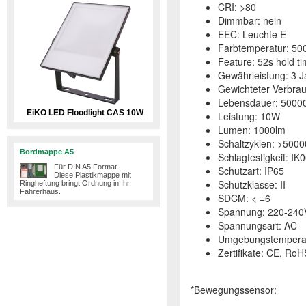
CRI: >80
Dimmbar: nein
EEC: Leuchte E
Farbtemperatur: 50
Feature: 52s hold t
Gewährleistung: 3 J
Gewichteter Verbra
Lebensdauer: 5000
EiKO LED Floodlight CAS 10W
Leistung: 10W
Lumen: 1000lm
Schaltzyklen: >5000
Bordmappe A5
Schlagfestigkeit: IK
Für DIN A5 Format
Schutzart: IP65
Diese Plastikmappe mit
Schutzklasse: II
Ringheftung bringt Ordnung in Ihr
Fahrerhaus.
SDCM: < =6
Spannung: 220-240
Spannungsart: AC
Umgebungstemperatu
Zertifikate: CE, RoH
*Bewegungssensor: