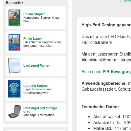
[Zubehö
Bestseller
Fit am Stapler
Kompaktes Stapler-Know-
how
High-End Design gepaart
Das ultra-slim LED Floodl
Fit im Lager
Flutlichtstrahlern.
DAS Nachschlagewerk für
den Lagermitarbeiter
Mit den justierbaren Stah
Aluminiumkörper mit stra
Laufzettel Fahrer
Auch ohne
PIR-Bewegun
Anwendungsbereiche:
In
Logistik Stories
Gebäudefassaden, Schutzb
Expertenwissen mit
Unterhaltungswert
Technische Daten:
Holzkugel Sitzauflage
grau
Massage + Ventilation
Abstrahlwinkel: 110°
Anlaufzeit:< 1s - 60
Maße BxL: 117mm 