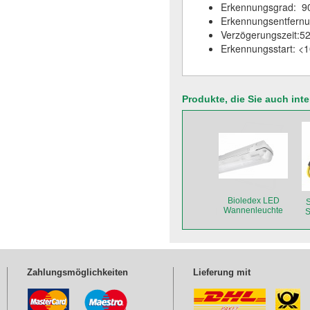
Erkennungsgrad: 9
Erkennungsentfern
Verzögerungszeit:5
Erkennungsstart: <1
Produkte, die Sie auch int
Bioledex LED
S
Wannenleuchte
S
DOLTA 1-fach 60 cm
Zahlungsmöglichkeiten
Lieferung mit