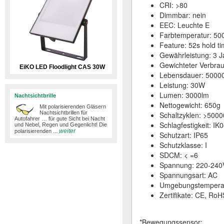
CRI: >80
Dimmbar: nein
EEC: Leuchte E
Farbtemperatur: 50
Feature: 52s hold t
Gewährleistung: 3 J
Gewichteter Verbra
EiKO LED Floodlight CAS 30W
Lebensdauer: 5000
Leistung: 30W
Lumen: 3000lm
Nachtsichtbrille
Nettogewicht: 650g
Mit polarisierenden Gläsern
Nachtsichtbrillen für
Schaltzyklen: >5000
Autofahrer … für gute Sicht bei Nacht
Schlagfestigkeit: IK
und Nebel, Regen und Gegenlicht! ​Die
weiter
polarisierenden ...
Schutzart: IP65
Schutzklasse: I
SDCM: < =6
Spannung: 220-240
Spannungsart: AC
Umgebungstemperatu
Zertifikate: CE, RoH
*Bewegungssensor: