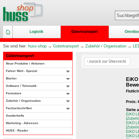
Logistik
Gütertransport
Omnibu
Sie sind hier:
huss-shop
→
Gütertransport
→
Zubehör / Organisation
→
LED
Gütertransport
zurück zur Übersicht
Neue Produkte / Aktionen
Fahrer Welt - Spezial
Bücher
EiKO
Bewe
Software / Telematik
Flutlic
Formulare
Zubehör / Organisation
Preis:
Fachzeitschriften
Siehe 
EiKO L
Sonderhefte
[Zubehö
EiKO L
Marketing - Adressen
[Zubehö
HUSS - Reader
EiKO L
EiKO L