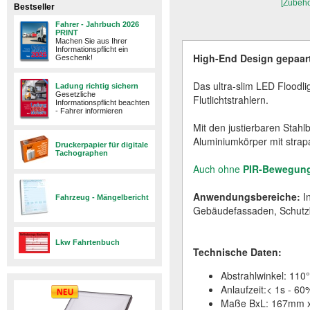
[Zubehö
Bestseller
Fahrer - Jahrbuch 2026
PRINT
Machen Sie aus Ihrer
Informationspflicht ein
High-End Design gepaart
Geschenk!
Das ultra-slim LED Floodl
Ladung richtig sichern
Gesetzliche
Flutlichtstrahlern.
Informationspflicht beachten
- Fahrer informieren
Mit den justierbaren Stah
Aluminiumkörper mit stra
Druckerpapier für digitale
Tachographen
Auch ohne
PIR-Bewegun
Anwendungsbereiche:
In
Fahrzeug - Mängelbericht
Gebäudefassaden, Schutzb
Lkw Fahrtenbuch
Technische Daten:
Abstrahlwinkel: 110°
Anlaufzeit:< 1s - 60
Maße BxL: 167mm 