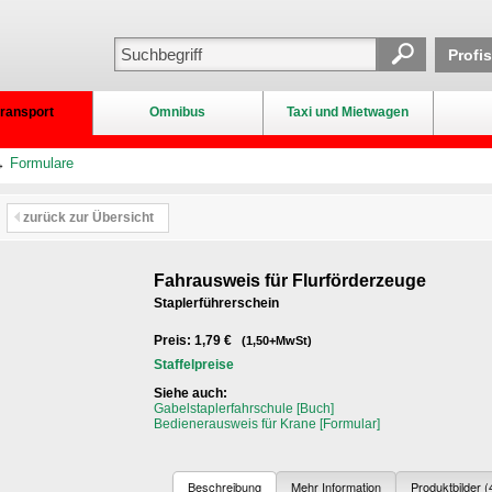
Profi
ransport
Omnibus
Taxi und Mietwagen
→
Formulare
zurück zur Übersicht
Fahrausweis für Flurförderzeuge
Staplerführerschein
Preis: 1,79 €
(1,50+MwSt)
Staffelpreise
Siehe auch:
Gabelstaplerfahrschule [Buch]
Bedienerausweis für Krane [Formular]
Beschreibung
Mehr Information
Produktbilder (