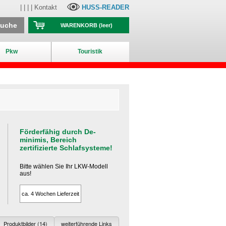
| | | |
Kontakt
HUSS-READER
suche
WARENKORB
(leer)
Pkw
Touristik
Förderfähig durch De-
minimis, Bereich
zertifizierte Schlafsysteme!
Bitte wählen Sie Ihr LKW-Modell
aus!
ca. 4 Wochen Lieferzeit
Produktbilder (14)
weiterführende Links