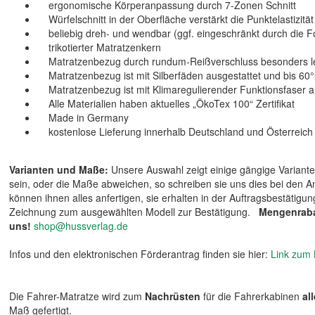
ergonomische Körperanpassung durch 7-Zonen Schnitt
Würfelschnitt in der Oberfläche verstärkt die Punktelastizität
beliebig dreh- und wendbar (ggf. eingeschränkt durch die F
trikotierter Matratzenkern
Matratzenbezug durch rundum-Reißverschluss besonders l
Matratzenbezug ist mit Silberfäden ausgestattet und bis 60
Matratzenbezug ist mit Klimaregulierender Funktionsfaser a
Alle Materialien haben aktuelles „ÖkoTex 100“ Zertifikat
Made in Germany
kostenlose Lieferung innerhalb Deutschland und Österreich
Varianten und Maße:
Unsere Auswahl zeigt einige gängige Varianten.
sein, oder die Maße abweichen, so schreiben sie uns dies bei den 
können ihnen alles anfertigen, sie erhalten in der Auftragsbestätig
Zeichnung zum ausgewählten Modell zur Bestätigung.
Mengenrabat
uns!
shop@hussverlag.de
Infos und den elektronischen Förderantrag finden sie hier:
Link zum
Die Fahrer-Matratze wird zum
Nachrüsten
für die Fahrerkabinen
al
Maß gefertigt.