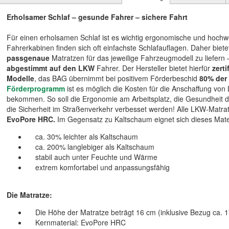
Erholsamer Schlaf – gesunde Fahrer – sichere Fahrt
Für einen erholsamen Schlaf ist es wichtig ergonomische und hochw
Fahrerkabinen finden sich oft einfachste Schlafauflagen. Daher bietet
passgenaue
Matratzen für das jeweilige Fahrzeugmodell zu liefern
abgestimmt auf den LKW
Fahrer. Der Hersteller bietet hierfür
zerti
Modelle
, das BAG übernimmt bei positivem Förderbeschid
80% der
Förderprogramm
ist es möglich die Kosten für die Anschaffung von
bekommen. So soll die Ergonomie am Arbeitsplatz, die Gesundheit d
die Sicherheit im Straßenverkehr verbesset werden! Alle LKW-Mat
EvoPore HRC.
Im Gegensatz zu Kaltschaum eignet sich dieses Mater
ca. 30% leichter als Kaltschaum
ca. 200% langlebiger als Kaltschaum
stabil auch unter Feuchte und Wärme
extrem komfortabel und anpassungsfähig
Die Matratze:
Die Höhe der Matratze beträgt 16 cm (inklusive Bezug ca. 
Kernmaterial: EvoPore HRC