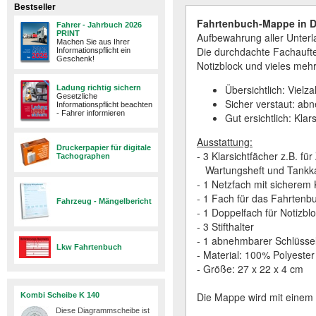
Bestseller
Fahrtenbuch-Mappe in D
Fahrer - Jahrbuch 2026
PRINT
Aufbewahrung aller Unterl
Machen Sie aus Ihrer
Die durchdachte Fachauftei
Informationspflicht ein
Geschenk!
Notizblock und vieles mehr
Übersichtlich: Vielza
Ladung richtig sichern
Gesetzliche
Sicher verstaut: ab
Informationspflicht beachten
- Fahrer informieren
Gut ersichtlich: Kla
Ausstattung:
Druckerpapier für digitale
- 3 Klarsichtfächer z.B. f
Tachographen
Wartungsheft und Tankka
- 1 Netzfach mit sicherem K
- 1 Fach für das Fahrtenb
Fahrzeug - Mängelbericht
- 1 Doppelfach für Notizbl
- 3 Stifthalter
- 1 abnehmbarer Schlüssel
Lkw Fahrtenbuch
- Material: 100% Polyester
- Größe: 27 x 22 x 4 cm
Die Mappe wird mit einem 
Kombi Scheibe K 140
Diese Diagrammscheibe ist