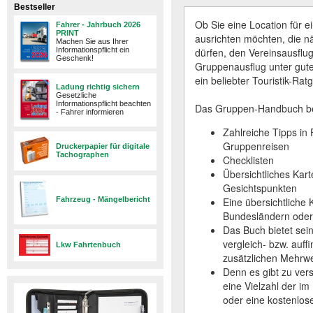
Bestseller
Ob Sie eine Location für 
Fahrer - Jahrbuch 2026
PRINT
ausrichten möchten, die nä
Machen Sie aus Ihrer
Informationspflicht ein
dürfen, den Vereinsausflug
Geschenk!
Gruppenausflug unter gut
ein beliebter Touristik-Ra
Ladung richtig sichern
Gesetzliche
Informationspflicht beachten
Das Gruppen-Handbuch bes
- Fahrer informieren
Zahlreiche Tipps in
Gruppenreisen
Druckerpapier für digitale
Tachographen
Checklisten
Übersichtliches Kar
Gesichtspunkten
Fahrzeug - Mängelbericht
Eine übersichtliche
Bundesländern oder
Das Buch bietet sein
vergleich- bzw. auff
Lkw Fahrtenbuch
zusätzlichen Mehrwe
Denn es gibt zu ve
eine Vielzahl der i
oder eine kostenlos