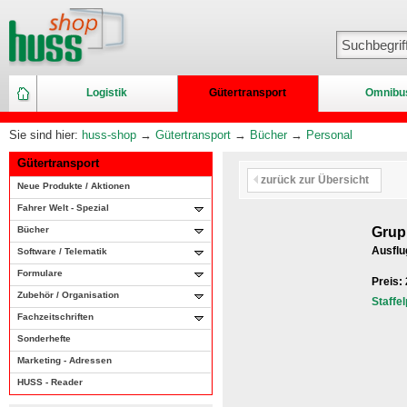
Logistik
Gütertransport
Omnibu
Sie sind hier:
huss-shop
→
Gütertransport
→
Bücher
→
Personal
Gütertransport
zurück zur Übersicht
Neue Produkte / Aktionen
Fahrer Welt - Spezial
Bücher
Grup
Ausflu
Software / Telematik
Formulare
Preis:
Zubehör / Organisation
Staffe
Fachzeitschriften
Sonderhefte
Marketing - Adressen
HUSS - Reader