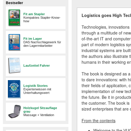
Bestseller
Fit am Stapler
Logistics goes High Tec
Kompaktes Stapler-Know-
how
Technologies, innovations 
through a multitude of new
of-the-art IT and computer
Fit im Lager
DAS Nachschlagewerk für
part of modern logistics s
den Lagermitarbeiter
industrial systems are bui
the authors also illustrate
humans in their working en
Laufzettel Fahrer
The book is designed as a 
to dare innovations: with 
their fields of application,
Logistik Stories
Expertenwissen mit
implementation of new tech
Unterhaltungswert
the future. Be it in product
the customer. The book is n
sized enterprises that are 
Holzkugel Sitzauflage
grau
Massage + Ventilation
From the contents
Welcome to the VUC