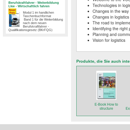
Berufskraftfahrer - Weiterbildung
Technologies in logis
Lkw - Wirtschaftlich fahren
Changes in the way
Modul 1 im handlichen
Changes in logistics
Taschenbuchformat
Band 1 für die Weiterbildung
The road to impleme
nach dem neuen
Berufskraftfahrer -
Identifying the right
Qualifikationsgesetz (BKrFQG)
Planning and commu
Vision for logistics
Produkte, die Sie auch int
E-Book How to
structure
Ex
warehouse
processes efficiently