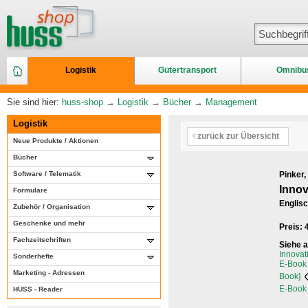
Logistik
Gütertransport
Omnibu
Sie sind hier:
huss-shop
→
Logistik
→
Bücher
→
Management
Logistik
zurück zur Übersicht
Neue Produkte / Aktionen
Bücher
Software / Telematik
Pinker,
Innov
Formulare
Englis
Zubehör / Organisation
Geschenke und mehr
Preis:
Fachzeitschriften
Siehe 
Innovat
Sonderhefte
E-Book 
Marketing - Adressen
Book]
E-Book 
HUSS - Reader