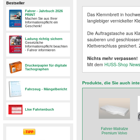
Bestseller
Fahrer - Jahrbuch 2026
Das Klemmbrett in hochwer
PRINT
Machen Sie aus Ihrer
langlebiger vernickelter 
Informationspflicht ein
Geschenk!
Die Auftragstasche aus Klar
sauberen und geschlossene
Ladung richtig sichern
Gesetzliche
Klettverschluss gesichert.
Informationspflicht beachten
- Fahrer informieren
Nichts mehr verpassen!
Mit dem
HUSS-Shop Newsl
Druckerpapier für digitale
Tachographen
Produkte, die Sie auch int
Fahrzeug - Mängelbericht
Lkw Fahrtenbuch
Fahrer-Matratze
Premium Volvo