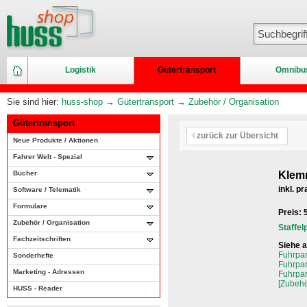
Logistik
Gütertransport
Omnibu
Sie sind hier:
huss-shop
→
Gütertransport
→
Zubehör / Organisation
Gütertransport
zurück zur Übersicht
Neue Produkte / Aktionen
Fahrer Welt - Spezial
Bücher
Klemm
inkl. p
Software / Telematik
Formulare
Preis:
Zubehör / Organisation
Staffel
Fachzeitschriften
Siehe 
Fuhrpar
Sonderhefte
Fuhrpar
Marketing - Adressen
Fuhrpar
[Zubehö
HUSS - Reader