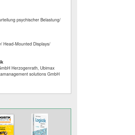
rteilung psychischer Belastung/
y/ Head-Mounted Displays/
ik
i GmbH Herzogenrath, Ubimax
tamanagement solutions GmbH